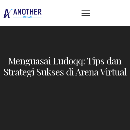
Skip
to
content
Menguasai Ludoqq: Tips dan
Strategi Sukses di Arena Virtual