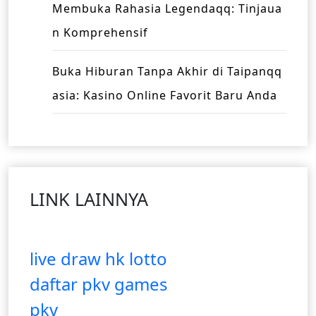
Membuka Rahasia Legendaqq: Tinjaua
n Komprehensif
Buka Hiburan Tanpa Akhir di Taipanqq
asia: Kasino Online Favorit Baru Anda
LINK LAINNYA
live draw hk lotto
daftar pkv games
pkv