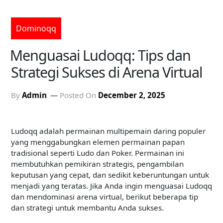
Dominoqq
Menguasai Ludoqq: Tips dan
Strategi Sukses di Arena Virtual
By
Admin
Posted On
December 2, 2025
Ludoqq adalah permainan multipemain daring populer
yang menggabungkan elemen permainan papan
tradisional seperti Ludo dan Poker. Permainan ini
membutuhkan pemikiran strategis, pengambilan
keputusan yang cepat, dan sedikit keberuntungan untuk
menjadi yang teratas. Jika Anda ingin menguasai Ludoqq
dan mendominasi arena virtual, berikut beberapa tip
dan strategi untuk membantu Anda sukses.