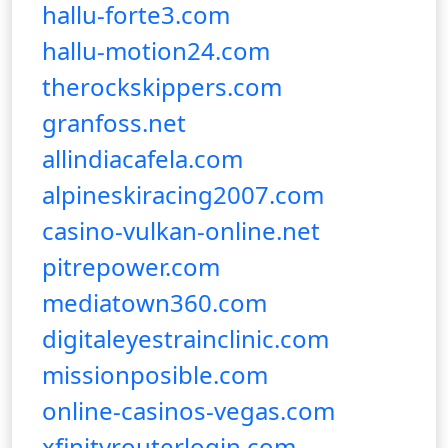
hallu-forte3.com
hallu-motion24.com
therockskippers.com
granfoss.net
allindiacafela.com
alpineskiracing2007.com
casino-vulkan-online.net
pitrepower.com
mediatown360.com
digitaleyestrainclinic.com
missionposible.com
online-casinos-vegas.com
xfinityrouterlogin.com