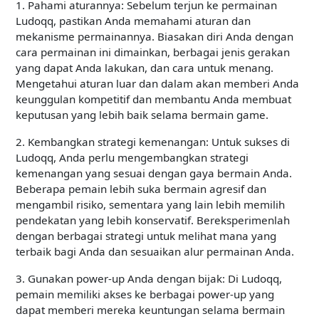
1. Pahami aturannya: Sebelum terjun ke permainan
Ludoqq, pastikan Anda memahami aturan dan
mekanisme permainannya. Biasakan diri Anda dengan
cara permainan ini dimainkan, berbagai jenis gerakan
yang dapat Anda lakukan, dan cara untuk menang.
Mengetahui aturan luar dan dalam akan memberi Anda
keunggulan kompetitif dan membantu Anda membuat
keputusan yang lebih baik selama bermain game.
2. Kembangkan strategi kemenangan: Untuk sukses di
Ludoqq, Anda perlu mengembangkan strategi
kemenangan yang sesuai dengan gaya bermain Anda.
Beberapa pemain lebih suka bermain agresif dan
mengambil risiko, sementara yang lain lebih memilih
pendekatan yang lebih konservatif. Bereksperimenlah
dengan berbagai strategi untuk melihat mana yang
terbaik bagi Anda dan sesuaikan alur permainan Anda.
3. Gunakan power-up Anda dengan bijak: Di Ludoqq,
pemain memiliki akses ke berbagai power-up yang
dapat memberi mereka keuntungan selama bermain