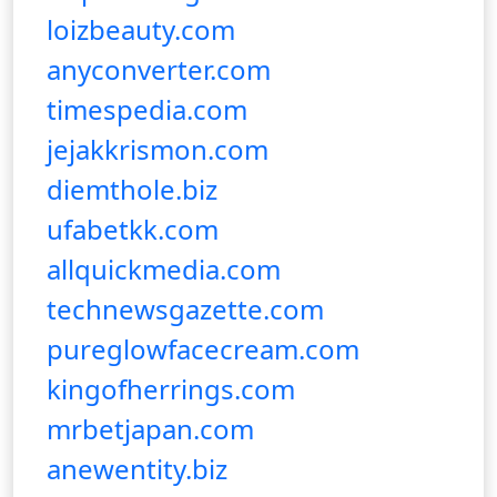
loizbeauty.com
anyconverter.com
timespedia.com
jejakkrismon.com
diemthole.biz
ufabetkk.com
allquickmedia.com
technewsgazette.com
pureglowfacecream.com
kingofherrings.com
mrbetjapan.com
anewentity.biz