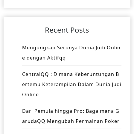
Recent Posts
Mengungkap Serunya Dunia Judi Onlin
e dengan Aktifqq
CentralQQ : Dimana Keberuntungan B
ertemu Keterampilan Dalam Dunia Judi
Online
Dari Pemula hingga Pro: Bagaimana G
arudaQQ Mengubah Permainan Poker