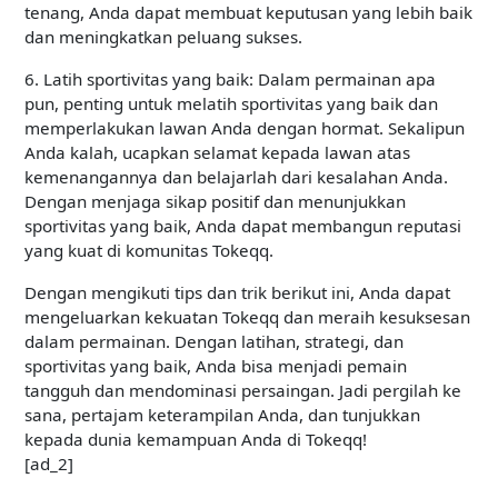
tenang, Anda dapat membuat keputusan yang lebih baik
dan meningkatkan peluang sukses.
6. Latih sportivitas yang baik: Dalam permainan apa
pun, penting untuk melatih sportivitas yang baik dan
memperlakukan lawan Anda dengan hormat. Sekalipun
Anda kalah, ucapkan selamat kepada lawan atas
kemenangannya dan belajarlah dari kesalahan Anda.
Dengan menjaga sikap positif dan menunjukkan
sportivitas yang baik, Anda dapat membangun reputasi
yang kuat di komunitas Tokeqq.
Dengan mengikuti tips dan trik berikut ini, Anda dapat
mengeluarkan kekuatan Tokeqq dan meraih kesuksesan
dalam permainan. Dengan latihan, strategi, dan
sportivitas yang baik, Anda bisa menjadi pemain
tangguh dan mendominasi persaingan. Jadi pergilah ke
sana, pertajam keterampilan Anda, dan tunjukkan
kepada dunia kemampuan Anda di Tokeqq!
[ad_2]