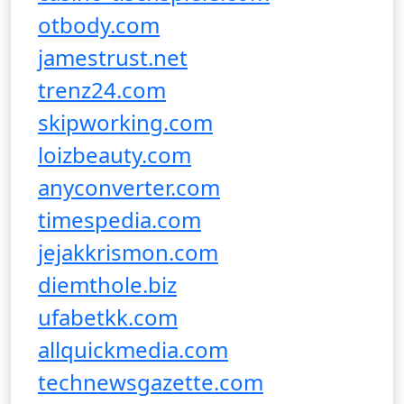
otbody.com
jamestrust.net
trenz24.com
skipworking.com
loizbeauty.com
anyconverter.com
timespedia.com
jejakkrismon.com
diemthole.biz
ufabetkk.com
allquickmedia.com
technewsgazette.com