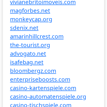
vivianebritoimoveis.com
magforbes.net
monkeycap.org
sdenix.net
amarinhillcrest.com
the-tourist.org
advogato.net
isafebag.net
bloombergz.com
enterpriseboosts.com
casino-kartenspiele.com
casino-automatenspiele.org
casino-tischspiele.com