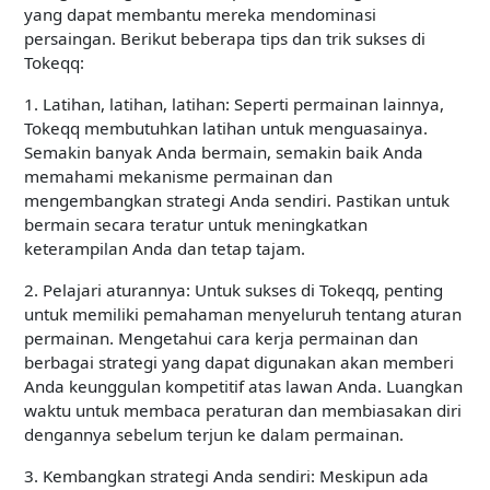
yang dapat membantu mereka mendominasi
persaingan. Berikut beberapa tips dan trik sukses di
Tokeqq:
1. Latihan, latihan, latihan: Seperti permainan lainnya,
Tokeqq membutuhkan latihan untuk menguasainya.
Semakin banyak Anda bermain, semakin baik Anda
memahami mekanisme permainan dan
mengembangkan strategi Anda sendiri. Pastikan untuk
bermain secara teratur untuk meningkatkan
keterampilan Anda dan tetap tajam.
2. Pelajari aturannya: Untuk sukses di Tokeqq, penting
untuk memiliki pemahaman menyeluruh tentang aturan
permainan. Mengetahui cara kerja permainan dan
berbagai strategi yang dapat digunakan akan memberi
Anda keunggulan kompetitif atas lawan Anda. Luangkan
waktu untuk membaca peraturan dan membiasakan diri
dengannya sebelum terjun ke dalam permainan.
3. Kembangkan strategi Anda sendiri: Meskipun ada