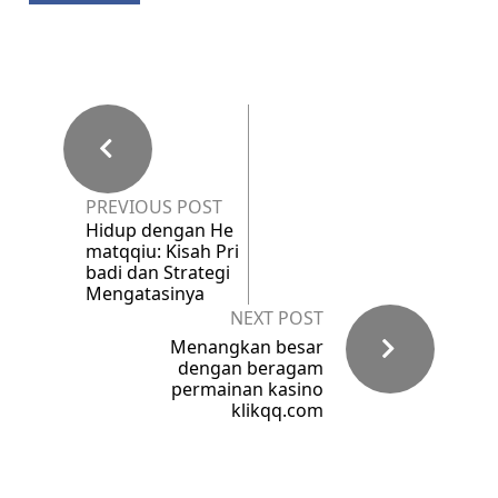
PREVIOUS POST
Hidup dengan He
matqqiu: Kisah Pri
badi dan Strategi
Mengatasinya
NEXT POST
Menangkan besar
dengan beragam
permainan kasino
klikqq.com