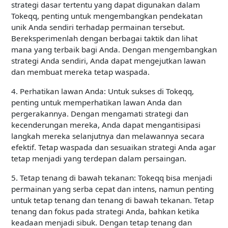
strategi dasar tertentu yang dapat digunakan dalam
Tokeqq, penting untuk mengembangkan pendekatan
unik Anda sendiri terhadap permainan tersebut.
Bereksperimenlah dengan berbagai taktik dan lihat
mana yang terbaik bagi Anda. Dengan mengembangkan
strategi Anda sendiri, Anda dapat mengejutkan lawan
dan membuat mereka tetap waspada.
4. Perhatikan lawan Anda: Untuk sukses di Tokeqq,
penting untuk memperhatikan lawan Anda dan
pergerakannya. Dengan mengamati strategi dan
kecenderungan mereka, Anda dapat mengantisipasi
langkah mereka selanjutnya dan melawannya secara
efektif. Tetap waspada dan sesuaikan strategi Anda agar
tetap menjadi yang terdepan dalam persaingan.
5. Tetap tenang di bawah tekanan: Tokeqq bisa menjadi
permainan yang serba cepat dan intens, namun penting
untuk tetap tenang dan tenang di bawah tekanan. Tetap
tenang dan fokus pada strategi Anda, bahkan ketika
keadaan menjadi sibuk. Dengan tetap tenang dan