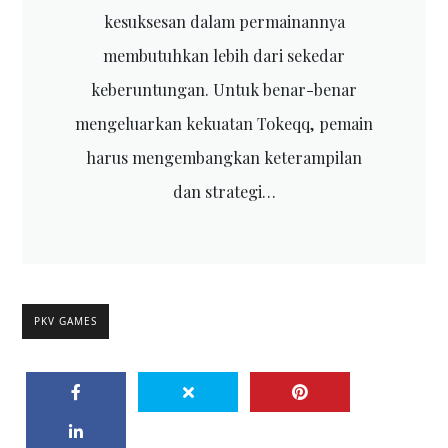
kesuksesan dalam permainannya
membutuhkan lebih dari sekedar
keberuntungan. Untuk benar-benar
mengeluarkan kekuatan Tokeqq, pemain
harus mengembangkan keterampilan
dan strategi…
PKV GAMES