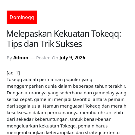
Dominoqq
Melepaskan Kekuatan Tokeqq:
Tips dan Trik Sukses
By
Admin
Posted On
July 9, 2026
[ad_1]
Tokeqq adalah permainan populer yang
menggemparkan dunia dalam beberapa tahun terakhir.
Dengan aturannya yang sederhana dan gameplay yang
serba cepat, game ini menjadi favorit di antara pemain
dari segala usia. Namun menguasai Tokeqq dan meraih
kesuksesan dalam permainannya membutuhkan lebih
dari sekedar keberuntungan. Untuk benar-benar
mengeluarkan kekuatan Tokeqq, pemain harus
mengembangkan keterampilan dan strategi tertentu