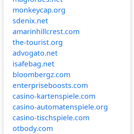
monkeycap.org
sdenix.net
amarinhillcrest.com
the-tourist.org
advogato.net
isafebag.net
bloombergz.com
enterpriseboosts.com
casino-kartenspiele.com
casino-automatenspiele.org
casino-tischspiele.com
otbody.com