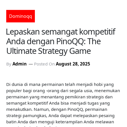
Dominoqq
Lepaskan semangat kompetitif
Anda dengan PinoQQ: The
Ultimate Strategy Game
By
Admin
Posted On
August 28, 2025
Di dunia di mana permainan telah menjadi hobi yang
populer bagi orang -orang dari segala usia, menemukan
permainan yang menantang pemikiran strategis dan
semangat kompetitif Anda bisa menjadi tugas yang
menakutkan. Namun, dengan PinoQQ, permainan
strategi pamungkas, Anda dapat melepaskan pesaing
batin Anda dan menguji keterampilan Anda melawan