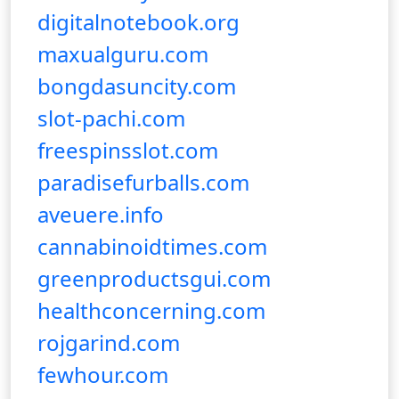
digitalnotebook.org
maxualguru.com
bongdasuncity.com
slot-pachi.com
freespinsslot.com
paradisefurballs.com
aveuere.info
cannabinoidtimes.com
greenproductsgui.com
healthconcerning.com
rojgarind.com
fewhour.com