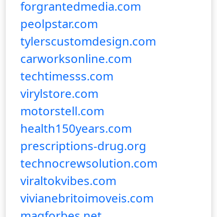
forgrantedmedia.com
peolpstar.com
tylerscustomdesign.com
carworksonline.com
techtimesss.com
virylstore.com
motorstell.com
health150years.com
prescriptions-drug.org
technocrewsolution.com
viraltokvibes.com
vivianebritoimoveis.com
magforbes.net