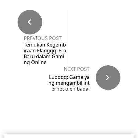
PREVIOUS POST
Temukan Kegemb
iraan Elangqq: Era
Baru dalam Gami
ng Online
NEXT POST
Ludoqq: Game ya
ng mengambil int
ernet oleh badai