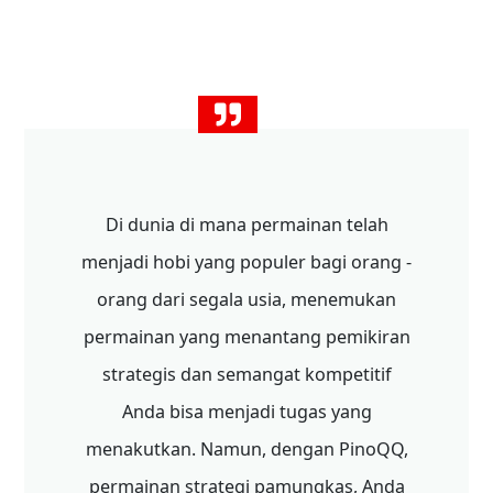
Di dunia di mana permainan telah
menjadi hobi yang populer bagi orang -
orang dari segala usia, menemukan
permainan yang menantang pemikiran
strategis dan semangat kompetitif
Anda bisa menjadi tugas yang
menakutkan. Namun, dengan PinoQQ,
permainan strategi pamungkas, Anda