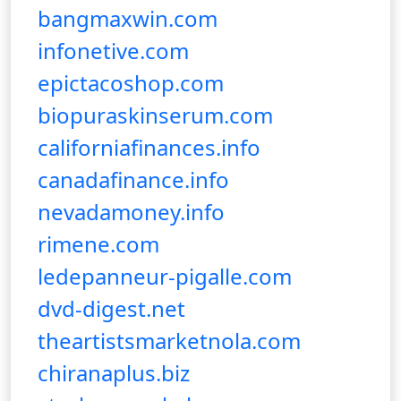
bangmaxwin.com
infonetive.com
epictacoshop.com
biopuraskinserum.com
californiafinances.info
canadafinance.info
nevadamoney.info
rimene.com
ledepanneur-pigalle.com
dvd-digest.net
theartistsmarketnola.com
chiranaplus.biz