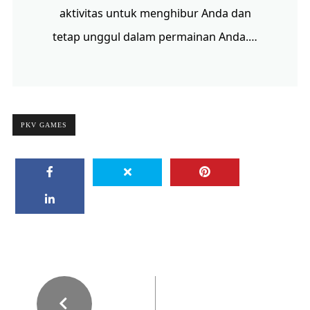
aktivitas untuk menghibur Anda dan
tetap unggul dalam permainan Anda.…
PKV GAMES