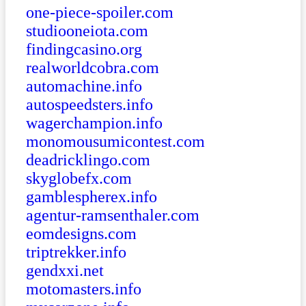
one-piece-spoiler.com
studiooneiota.com
findingcasino.org
realworldcobra.com
automachine.info
autospeedsters.info
wagerchampion.info
monomousumicontest.com
deadricklingo.com
skyglobefx.com
gamblespherex.info
agentur-ramsenthaler.com
eomdesigns.com
triptrekker.info
gendxxi.net
motomasters.info