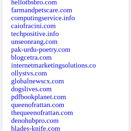
hellotbsbro.com
farmandpetscare.com
computingservice.info
caiofracini.com
techpositive.info
unseonrang.com
pak-urdu-poetry.com
blogcetra.com
internetmarketingsolutions.co
ollystvs.com
globalnewscx.com
dogslives.com
pdfbookplanet.com
queenofrattan.com
thequeenofrattan.com
denohubpro.com
blades-knife.com