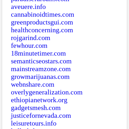
aveuere.info
cannabinoidtimes.com
greenproductsgui.com
healthconcerning.com
rojgarind.com
fewhour.com
18minutetimer.com
semanticseostars.com
mainstreamzone.com
growmarijuanas.com
webnshare.com
overlygeneralization.com
ethiopianetwork.org
gadgetsmesh.com
justicefornevada.com
leisuretours.info