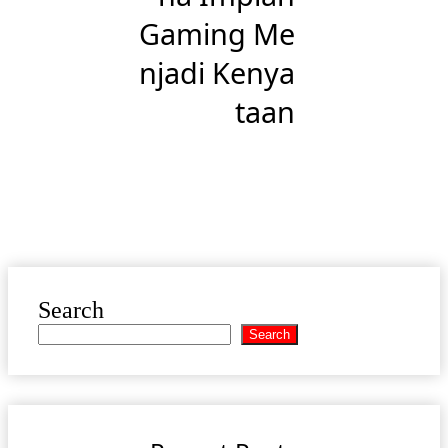
Gaming Me
njadi Kenya
taan
Search
Search