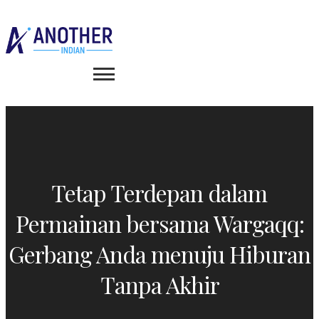
Skip
to
content
Tetap Terdepan dalam
Permainan bersama Wargaqq:
Gerbang Anda menuju Hiburan
Tanpa Akhir