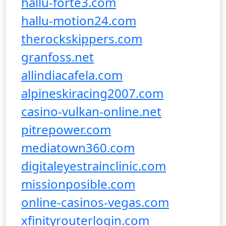
hallu-forte3.com
hallu-motion24.com
therockskippers.com
granfoss.net
allindiacafela.com
alpineskiracing2007.com
casino-vulkan-online.net
pitrepower.com
mediatown360.com
digitaleyestrainclinic.com
missionposible.com
online-casinos-vegas.com
xfinityrouterlogin.com