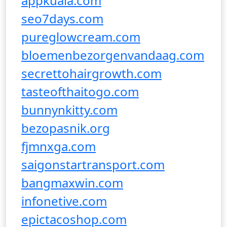
appkuala.com
seo7days.com
pureglowcream.com
bloemenbezorgenvandaag.com
secrettohairgrowth.com
tasteofthaitogo.com
bunnynkitty.com
bezopasnik.org
fjmnxga.com
saigonstartransport.com
bangmaxwin.com
infonetive.com
epictacoshop.com