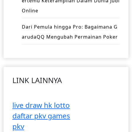
ertemu Keterampilan Dalam Dunia Judi
Online
Dari Pemula hingga Pro: Bagaimana G
arudaQQ Mengubah Permainan Poker
LINK LAINNYA
live draw hk lotto
daftar pkv games
pkv