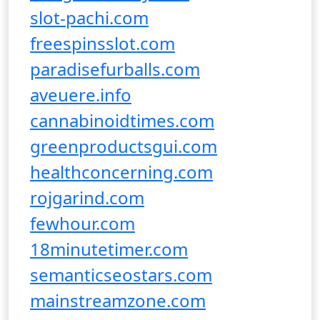
slot-pachi.com
freespinsslot.com
paradisefurballs.com
aveuere.info
cannabinoidtimes.com
greenproductsgui.com
healthconcerning.com
rojgarind.com
fewhour.com
18minutetimer.com
semanticseostars.com
mainstreamzone.com