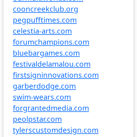
cooncreekclub.org
pegpufftimes.com
celestia-arts.com
forumchampions.com
bluebargames.com
festivaldelamalou.com
firstsigninnovations.com
garberdodge.com
swim-wears.com
forgrantedmedia.com
peolpstar.com
tylerscustomdesign.com