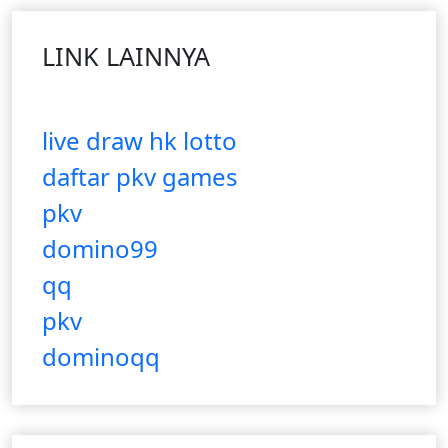
LINK LAINNYA
live draw hk lotto
daftar pkv games
pkv
domino99
qq
pkv
dominoqq