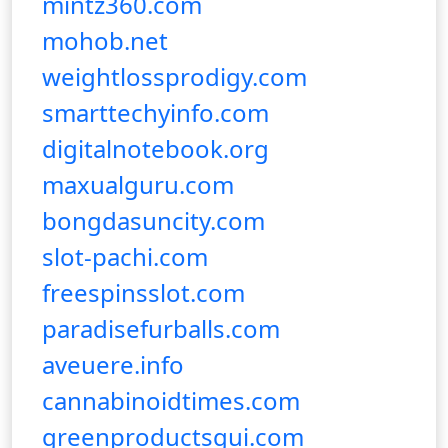
mintz360.com
mohob.net
weightlossprodigy.com
smarttechyinfo.com
digitalnotebook.org
maxualguru.com
bongdasuncity.com
slot-pachi.com
freespinsslot.com
paradisefurballs.com
aveuere.info
cannabinoidtimes.com
greenproductsgui.com