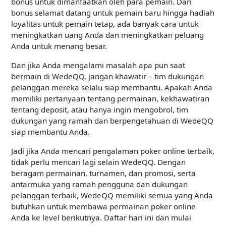
bonus untuk dimanfaatkan oleh para pemain. Dari
bonus selamat datang untuk pemain baru hingga hadiah
loyalitas untuk pemain tetap, ada banyak cara untuk
meningkatkan uang Anda dan meningkatkan peluang
Anda untuk menang besar.
Dan jika Anda mengalami masalah apa pun saat
bermain di WedeQQ, jangan khawatir – tim dukungan
pelanggan mereka selalu siap membantu. Apakah Anda
memiliki pertanyaan tentang permainan, kekhawatiran
tentang deposit, atau hanya ingin mengobrol, tim
dukungan yang ramah dan berpengetahuan di WedeQQ
siap membantu Anda.
Jadi jika Anda mencari pengalaman poker online terbaik,
tidak perlu mencari lagi selain WedeQQ. Dengan
beragam permainan, turnamen, dan promosi, serta
antarmuka yang ramah pengguna dan dukungan
pelanggan terbaik, WedeQQ memiliki semua yang Anda
butuhkan untuk membawa permainan poker online
Anda ke level berikutnya. Daftar hari ini dan mulai