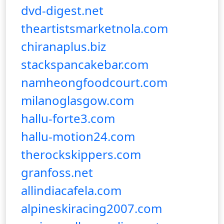
dvd-digest.net
theartistsmarketnola.com
chiranaplus.biz
stackspancakebar.com
namheongfoodcourt.com
milanoglasgow.com
hallu-forte3.com
hallu-motion24.com
therockskippers.com
granfoss.net
allindiacafela.com
alpineskiracing2007.com