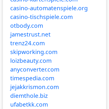
casino-automatenspiele.org
casino-tischspiele.com
otbody.com
jamestrust.net
trenz24.com
skipworking.com
loizbeauty.com
anyconverter.com
timespedia.com
jejakkrismon.com
diemthole.biz
ufabetkk.com