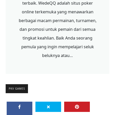
terbaik. WedeQQ adalah situs poker
online terkemuka yang menawarkan
berbagai macam permainan, turnamen,
dan promosi untuk pemain dari semua
tingkat keahlian. Baik Anda seorang
pemula yang ingin mempelajari seluk
beluknya atau…
PKV GAMES