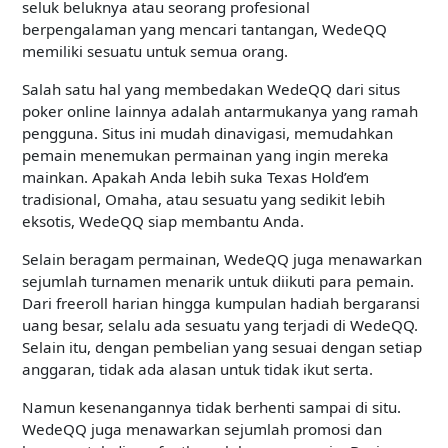
seluk beluknya atau seorang profesional
berpengalaman yang mencari tantangan, WedeQQ
memiliki sesuatu untuk semua orang.
Salah satu hal yang membedakan WedeQQ dari situs
poker online lainnya adalah antarmukanya yang ramah
pengguna. Situs ini mudah dinavigasi, memudahkan
pemain menemukan permainan yang ingin mereka
mainkan. Apakah Anda lebih suka Texas Hold’em
tradisional, Omaha, atau sesuatu yang sedikit lebih
eksotis, WedeQQ siap membantu Anda.
Selain beragam permainan, WedeQQ juga menawarkan
sejumlah turnamen menarik untuk diikuti para pemain.
Dari freeroll harian hingga kumpulan hadiah bergaransi
uang besar, selalu ada sesuatu yang terjadi di WedeQQ.
Selain itu, dengan pembelian yang sesuai dengan setiap
anggaran, tidak ada alasan untuk tidak ikut serta.
Namun kesenangannya tidak berhenti sampai di situ.
WedeQQ juga menawarkan sejumlah promosi dan