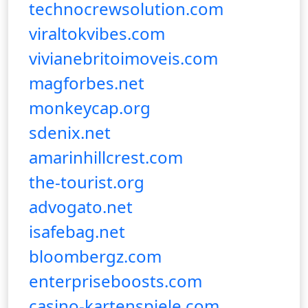
technocrewsolution.com
viraltokvibes.com
vivianebritoimoveis.com
magforbes.net
monkeycap.org
sdenix.net
amarinhillcrest.com
the-tourist.org
advogato.net
isafebag.net
bloombergz.com
enterpriseboosts.com
casino-kartenspiele.com