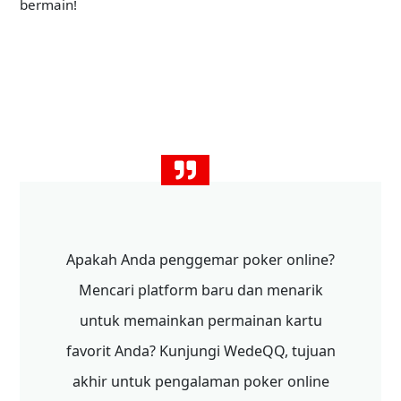
bermain!
Apakah Anda penggemar poker online?
Mencari platform baru dan menarik
untuk memainkan permainan kartu
favorit Anda? Kunjungi WedeQQ, tujuan
akhir untuk pengalaman poker online