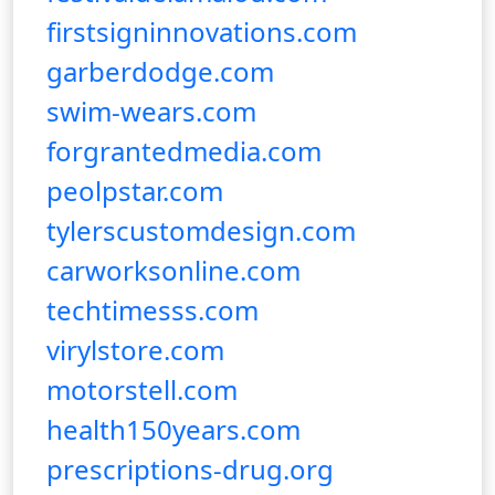
firstsigninnovations.com
garberdodge.com
swim-wears.com
forgrantedmedia.com
peolpstar.com
tylerscustomdesign.com
carworksonline.com
techtimesss.com
virylstore.com
motorstell.com
health150years.com
prescriptions-drug.org