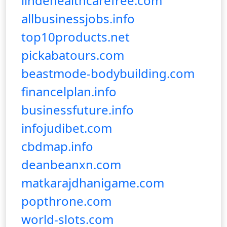
lindehealthcarefree.com
allbusinessjobs.info
top10products.net
pickabatours.com
beastmode-bodybuilding.com
financelplan.info
businessfuture.info
infojudibet.com
cbdmap.info
deanbeanxn.com
matkarajdhanigame.com
popthrone.com
world-slots.com