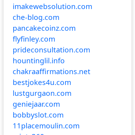
imakewebsolution.com
che-blog.com
pancakecoinz.com
flyfinley.com
prideconsultation.com
hountinglil.info
chakraaffirmations.net
bestjokes4u.com
lustgurgaon.com
geniejaar.com
bobbyslot.com
11placemoulin.com