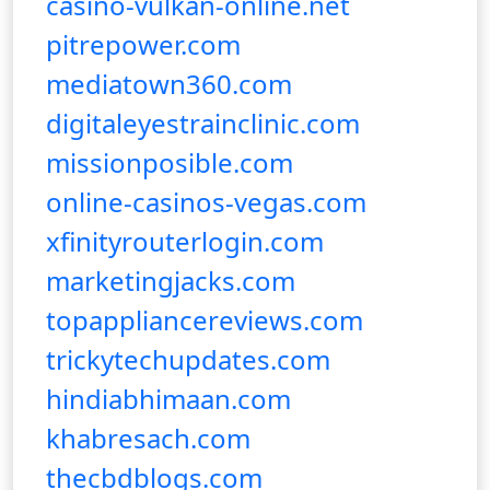
casino-vulkan-online.net
pitrepower.com
mediatown360.com
digitaleyestrainclinic.com
missionposible.com
online-casinos-vegas.com
xfinityrouterlogin.com
marketingjacks.com
topappliancereviews.com
trickytechupdates.com
hindiabhimaan.com
khabresach.com
thecbdblogs.com