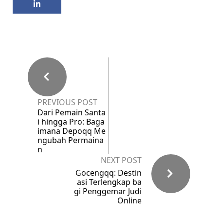
PREVIOUS POST
Dari Pemain Santa
i hingga Pro: Baga
imana Depoqq Me
ngubah Permaina
n
NEXT POST
Gocengqq: Destin
asi Terlengkap ba
gi Penggemar Judi
Online