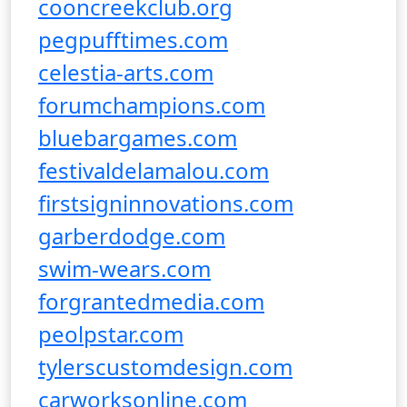
cooncreekclub.org
pegpufftimes.com
celestia-arts.com
forumchampions.com
bluebargames.com
festivaldelamalou.com
firstsigninnovations.com
garberdodge.com
swim-wears.com
forgrantedmedia.com
peolpstar.com
tylerscustomdesign.com
carworksonline.com