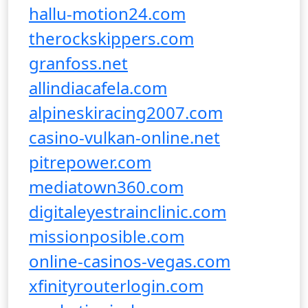
hallu-motion24.com
therockskippers.com
granfoss.net
allindiacafela.com
alpineskiracing2007.com
casino-vulkan-online.net
pitrepower.com
mediatown360.com
digitaleyestrainclinic.com
missionposible.com
online-casinos-vegas.com
xfinityrouterlogin.com