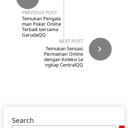
PREVIOUS POST
Temukan Pengala
man Poker Online
Terbaik bersama
GarudaQQ
NEXT POST
Temukan Sensasi
Permainan Online
dengan Koleksi Le
ngkap CentralQQ
Search