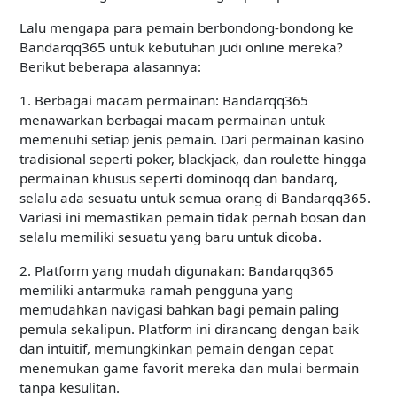
Lalu mengapa para pemain berbondong-bondong ke
Bandarqq365 untuk kebutuhan judi online mereka?
Berikut beberapa alasannya:
1. Berbagai macam permainan: Bandarqq365
menawarkan berbagai macam permainan untuk
memenuhi setiap jenis pemain. Dari permainan kasino
tradisional seperti poker, blackjack, dan roulette hingga
permainan khusus seperti dominoqq dan bandarq,
selalu ada sesuatu untuk semua orang di Bandarqq365.
Variasi ini memastikan pemain tidak pernah bosan dan
selalu memiliki sesuatu yang baru untuk dicoba.
2. Platform yang mudah digunakan: Bandarqq365
memiliki antarmuka ramah pengguna yang
memudahkan navigasi bahkan bagi pemain paling
pemula sekalipun. Platform ini dirancang dengan baik
dan intuitif, memungkinkan pemain dengan cepat
menemukan game favorit mereka dan mulai bermain
tanpa kesulitan.