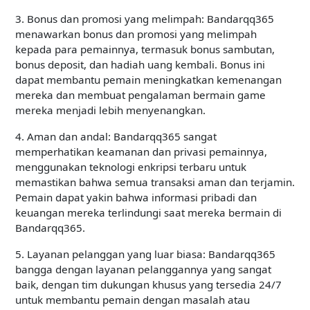
3. Bonus dan promosi yang melimpah: Bandarqq365
menawarkan bonus dan promosi yang melimpah
kepada para pemainnya, termasuk bonus sambutan,
bonus deposit, dan hadiah uang kembali. Bonus ini
dapat membantu pemain meningkatkan kemenangan
mereka dan membuat pengalaman bermain game
mereka menjadi lebih menyenangkan.
4. Aman dan andal: Bandarqq365 sangat
memperhatikan keamanan dan privasi pemainnya,
menggunakan teknologi enkripsi terbaru untuk
memastikan bahwa semua transaksi aman dan terjamin.
Pemain dapat yakin bahwa informasi pribadi dan
keuangan mereka terlindungi saat mereka bermain di
Bandarqq365.
5. Layanan pelanggan yang luar biasa: Bandarqq365
bangga dengan layanan pelanggannya yang sangat
baik, dengan tim dukungan khusus yang tersedia 24/7
untuk membantu pemain dengan masalah atau