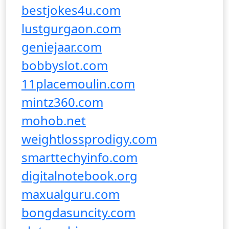
bestjokes4u.com
lustgurgaon.com
geniejaar.com
bobbyslot.com
11placemoulin.com
mintz360.com
mohob.net
weightlossprodigy.com
smarttechyinfo.com
digitalnotebook.org
maxualguru.com
bongdasuncity.com