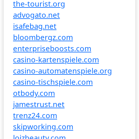
the-tourist.org
advogato.net
isafebag.net
bloombergz.com
enterpriseboosts.com
casino-kartenspiele.com
casino-automatenspiele.org
casino-tischspiele.com
otbody.com
jamestrust.net
trenz24.com
skipworking.com
loizbeauty.com