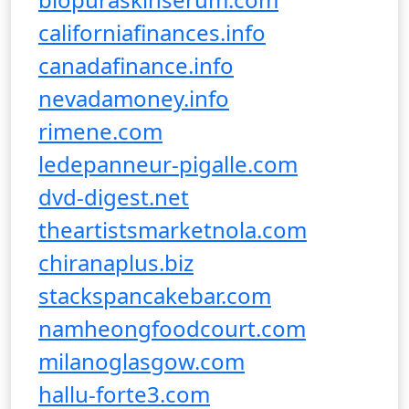
californiafinances.info
canadafinance.info
nevadamoney.info
rimene.com
ledepanneur-pigalle.com
dvd-digest.net
theartistsmarketnola.com
chiranaplus.biz
stackspancakebar.com
namheongfoodcourt.com
milanoglasgow.com
hallu-forte3.com