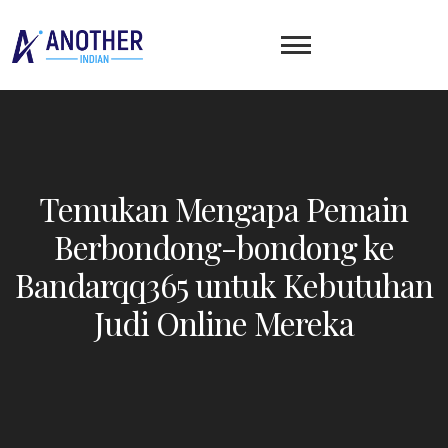
Skip
to
content
Temukan Mengapa Pemain
Berbondong-bondong ke
Bandarqq365 untuk Kebutuhan
Judi Online Mereka