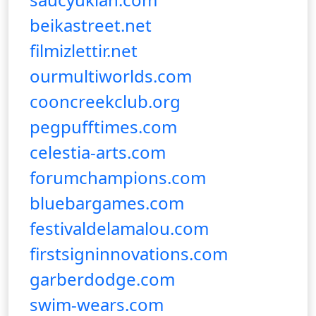
beikastreet.net
filmizlettir.net
ourmultiworlds.com
cooncreekclub.org
pegpufftimes.com
celestia-arts.com
forumchampions.com
bluebargames.com
festivaldelamalou.com
firstsigninnovations.com
garberdodge.com
swim-wears.com