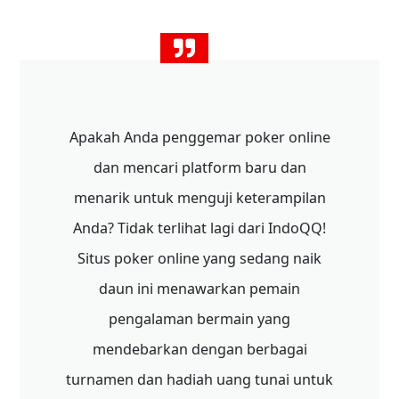
Apakah Anda penggemar poker online
dan mencari platform baru dan
menarik untuk menguji keterampilan
Anda? Tidak terlihat lagi dari IndoQQ!
Situs poker online yang sedang naik
daun ini menawarkan pemain
pengalaman bermain yang
mendebarkan dengan berbagai
turnamen dan hadiah uang tunai untuk