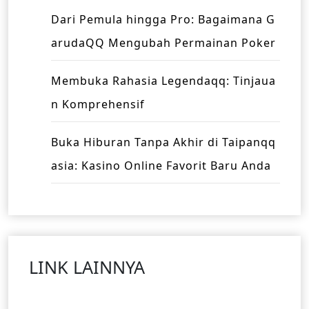
Dari Pemula hingga Pro: Bagaimana G
arudaQQ Mengubah Permainan Poker
Membuka Rahasia Legendaqq: Tinjaua
n Komprehensif
Buka Hiburan Tanpa Akhir di Taipanqq
asia: Kasino Online Favorit Baru Anda
LINK LAINNYA