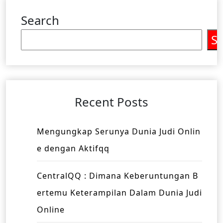
Search
S
Recent Posts
Mengungkap Serunya Dunia Judi Onlin
e dengan Aktifqq
CentralQQ : Dimana Keberuntungan B
ertemu Keterampilan Dalam Dunia Judi
Online