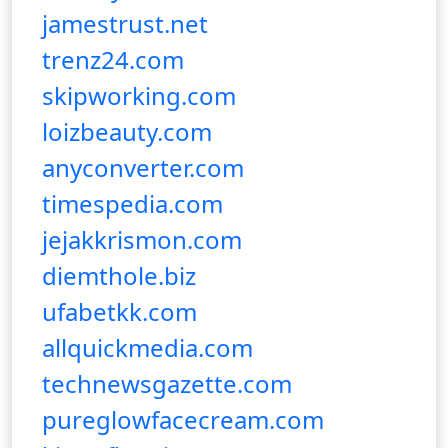
jamestrust.net
trenz24.com
skipworking.com
loizbeauty.com
anyconverter.com
timespedia.com
jejakkrismon.com
diemthole.biz
ufabetkk.com
allquickmedia.com
technewsgazette.com
pureglowfacecream.com