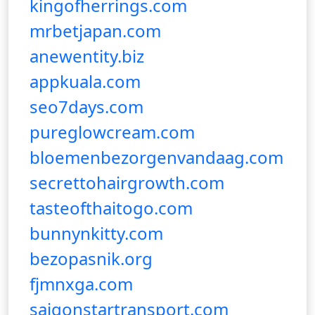
kingofherrings.com
mrbetjapan.com
anewentity.biz
appkuala.com
seo7days.com
pureglowcream.com
bloemenbezorgenvandaag.com
secrettohairgrowth.com
tasteofthaitogo.com
bunnynkitty.com
bezopasnik.org
fjmnxga.com
saigonstartransport.com