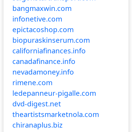
bangmaxwin.com
infonetive.com
epictacoshop.com
biopuraskinserum.com
californiafinances.info
canadafinance.info
nevadamoney.info
rimene.com
ledepanneur-pigalle.com
dvd-digest.net
theartistsmarketnola.com
chiranaplus.biz