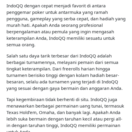
IndoQQ dengan cepat menjadi favorit di antara
penggemar poker untuk antarmuka yang ramah
pengguna, gameplay yang serba cepat, dan hadiah yang
murah hati. Apakah Anda seorang profesional
berpengalaman atau pemula yang ingin mengasah
keterampilan Anda, IndoQQ memiliki sesuatu untuk
semua orang.
Salah satu daya tarik terbesar dari IndoQQ adalah
berbagai turnamennya, melayani pemain dari semua
tingkat keterampilan. Dari freerolls harian hingga
turnamen berisiko tinggi dengan kolam hadiah besar-
besaran, selalu ada turnamen yang terjadi di IndoQQ
yang sesuai dengan gaya bermain dan anggaran Anda.
Tapi kegembiraan tidak berhenti di situ. IndoQQ juga
menawarkan berbagai permainan uang tunai, termasuk
Texas Hold’em, Omaha, dan banyak lagi. Apakah Anda
lebih suka bermain dengan taruhan kecil atau pergi all-
in dengan taruhan tinggi, IndoQQ memiliki permainan
untuk Anda.