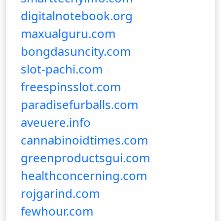
digitalnotebook.org
maxualguru.com
bongdasuncity.com
slot-pachi.com
freespinsslot.com
paradisefurballs.com
aveuere.info
cannabinoidtimes.com
greenproductsgui.com
healthconcerning.com
rojgarind.com
fewhour.com