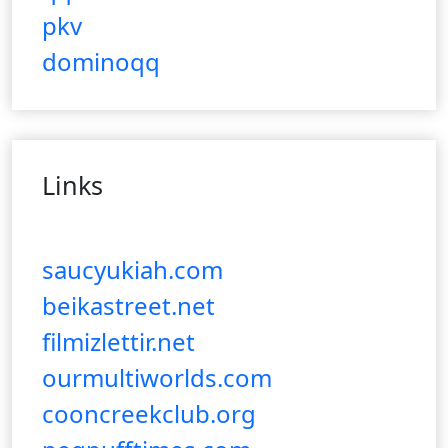
pkv
dominoqq
Links
saucyukiah.com
beikastreet.net
filmizlettir.net
ourmultiworlds.com
cooncreekclub.org