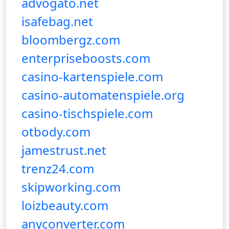
advogato.net
isafebag.net
bloombergz.com
enterpriseboosts.com
casino-kartenspiele.com
casino-automatenspiele.org
casino-tischspiele.com
otbody.com
jamestrust.net
trenz24.com
skipworking.com
loizbeauty.com
anyconverter.com