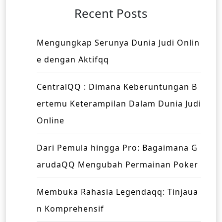
Recent Posts
Mengungkap Serunya Dunia Judi Onlin
e dengan Aktifqq
CentralQQ : Dimana Keberuntungan B
ertemu Keterampilan Dalam Dunia Judi
Online
Dari Pemula hingga Pro: Bagaimana G
arudaQQ Mengubah Permainan Poker
Membuka Rahasia Legendaqq: Tinjaua
n Komprehensif