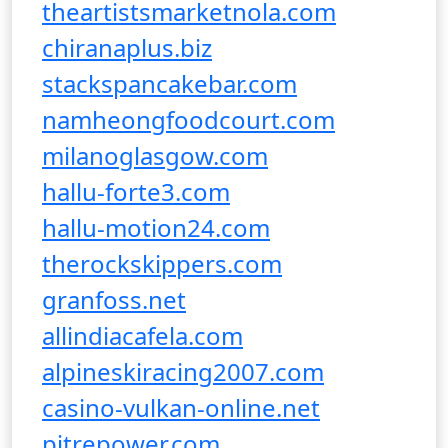
theartistsmarketnola.com
chiranaplus.biz
stackspancakebar.com
namheongfoodcourt.com
milanoglasgow.com
hallu-forte3.com
hallu-motion24.com
therockskippers.com
granfoss.net
allindiacafela.com
alpineskiracing2007.com
casino-vulkan-online.net
pitrepower.com