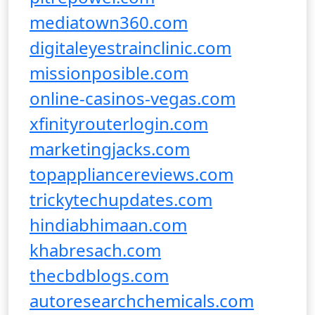
mediatown360.com
digitaleyestrainclinic.com
missionposible.com
online-casinos-vegas.com
xfinityrouterlogin.com
marketingjacks.com
topappliancereviews.com
trickytechupdates.com
hindiabhimaan.com
khabresach.com
thecbdblogs.com
autoresearchchemicals.com