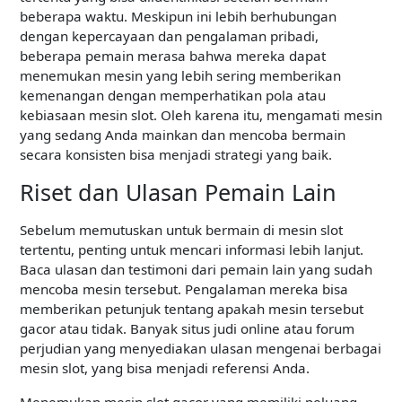
beberapa waktu. Meskipun ini lebih berhubungan
dengan kepercayaan dan pengalaman pribadi,
beberapa pemain merasa bahwa mereka dapat
menemukan mesin yang lebih sering memberikan
kemenangan dengan memperhatikan pola atau
kebiasaan mesin slot. Oleh karena itu, mengamati mesin
yang sedang Anda mainkan dan mencoba bermain
secara konsisten bisa menjadi strategi yang baik.
Riset dan Ulasan Pemain Lain
Sebelum memutuskan untuk bermain di mesin slot
tertentu, penting untuk mencari informasi lebih lanjut.
Baca ulasan dan testimoni dari pemain lain yang sudah
mencoba mesin tersebut. Pengalaman mereka bisa
memberikan petunjuk tentang apakah mesin tersebut
gacor atau tidak. Banyak situs judi online atau forum
perjudian yang menyediakan ulasan mengenai berbagai
mesin slot, yang bisa menjadi referensi Anda.