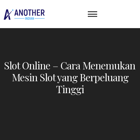
Skip
to
content
Slot Online – Cara Menemukan
Mesin Slot yang Berpeluang
Tinggi