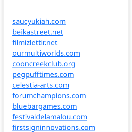
saucyukiah.com
beikastreet.net
filmizlettir.net
ourmultiworlds.com
cooncreekclub.org
pegpufftimes.com
celestia-arts.com
forumchampions.com
bluebargames.com
festivaldelamalou.com
firstsigninnovations.com