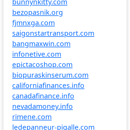
bunnynkitty.com
bezopasnik.org
fjmnxga.com
saigonstartransport.com
bangmaxwin.com
infonetive.com
epictacoshop.com
biopuraskinserum.com
californiafinances.info
canadafinance.info
nevadamoney.info
rimene.com
ledepanneur-pigalle.com