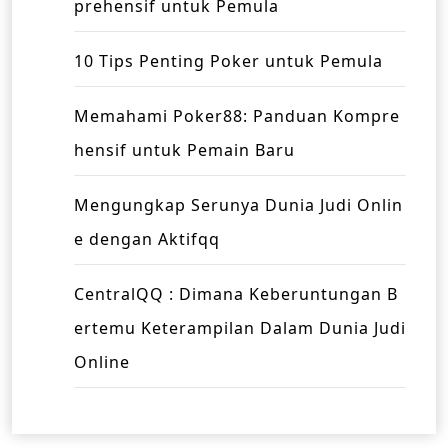
prehensif untuk Pemula
10 Tips Penting Poker untuk Pemula
Memahami Poker88: Panduan Kompre
hensif untuk Pemain Baru
Mengungkap Serunya Dunia Judi Onlin
e dengan Aktifqq
CentralQQ : Dimana Keberuntungan B
ertemu Keterampilan Dalam Dunia Judi
Online