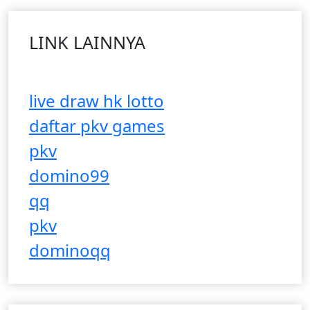
LINK LAINNYA
live draw hk lotto
daftar pkv games
pkv
domino99
qq
pkv
dominoqq