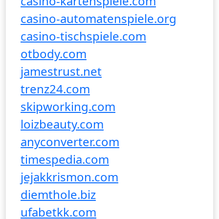
casino-kartenspiele.com
casino-automatenspiele.org
casino-tischspiele.com
otbody.com
jamestrust.net
trenz24.com
skipworking.com
loizbeauty.com
anyconverter.com
timespedia.com
jejakkrismon.com
diemthole.biz
ufabetkk.com