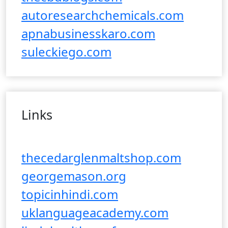
autoresearchchemicals.com
apnabusinesskaro.com
suleckiego.com
Links
thecedarglenmaltshop.com
georgemason.org
topicinhindi.com
uklanguageacademy.com