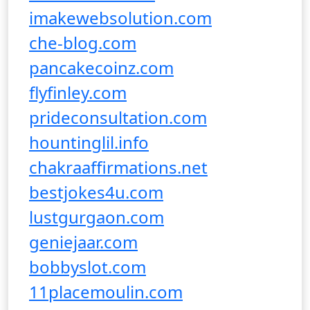
imakewebsolution.com
che-blog.com
pancakecoinz.com
flyfinley.com
prideconsultation.com
hountinglil.info
chakraaffirmations.net
bestjokes4u.com
lustgurgaon.com
geniejaar.com
bobbyslot.com
11placemoulin.com