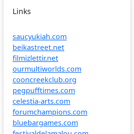
Links
saucyukiah.com
beikastreet.net
filmizlettir.net
ourmultiworlds.com
cooncreekclub.org
pegpufftimes.com
celestia-arts.com
forumchampions.com
bluebargames.com
festivaldelamalou.com