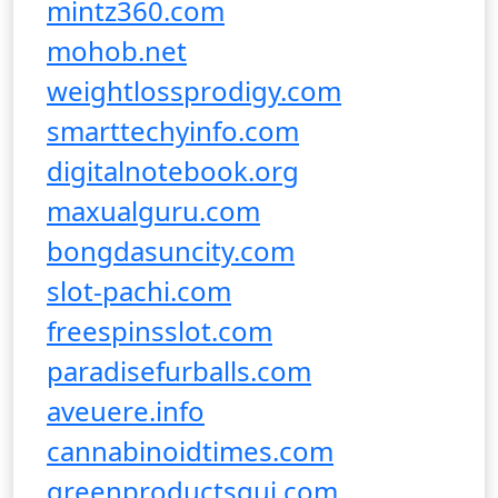
mintz360.com
mohob.net
weightlossprodigy.com
smarttechyinfo.com
digitalnotebook.org
maxualguru.com
bongdasuncity.com
slot-pachi.com
freespinsslot.com
paradisefurballs.com
aveuere.info
cannabinoidtimes.com
greenproductsgui.com