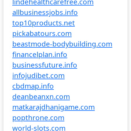
lindehealthcarefree.com
allbusinessjobs.info
top10products.net
pickabatours.com
beastmode-bodybuilding.com
financelplan.info
businessfuture.info
infojudibet.com
cbdmap.info
deanbeanxn.com
matkarajdhanigame.com
popthrone.com
world-slots.com