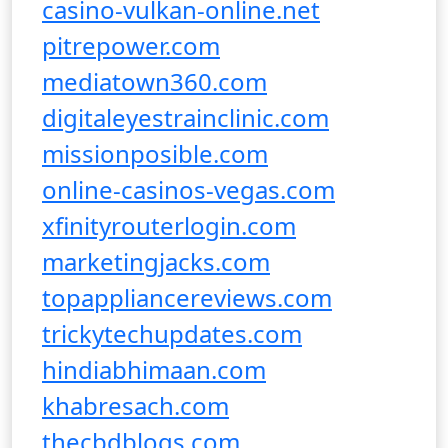
casino-vulkan-online.net
pitrepower.com
mediatown360.com
digitaleyestrainclinic.com
missionposible.com
online-casinos-vegas.com
xfinityrouterlogin.com
marketingjacks.com
topappliancereviews.com
trickytechupdates.com
hindiabhimaan.com
khabresach.com
thecbdblogs.com