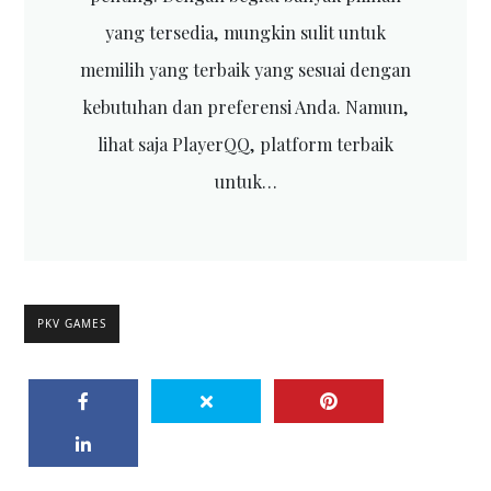
yang tersedia, mungkin sulit untuk
memilih yang terbaik yang sesuai dengan
kebutuhan dan preferensi Anda. Namun,
lihat saja PlayerQQ, platform terbaik
untuk…
PKV GAMES