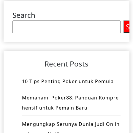
Search
S
Recent Posts
10 Tips Penting Poker untuk Pemula
Memahami Poker88: Panduan Kompre
hensif untuk Pemain Baru
Mengungkap Serunya Dunia Judi Onlin