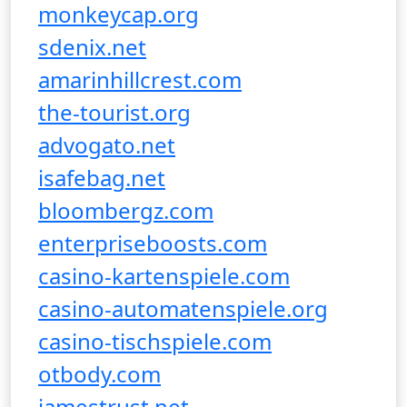
monkeycap.org
sdenix.net
amarinhillcrest.com
the-tourist.org
advogato.net
isafebag.net
bloombergz.com
enterpriseboosts.com
casino-kartenspiele.com
casino-automatenspiele.org
casino-tischspiele.com
otbody.com
jamestrust.net