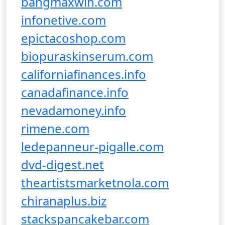
bangmaxwin.com
infonetive.com
epictacoshop.com
biopuraskinserum.com
californiafinances.info
canadafinance.info
nevadamoney.info
rimene.com
ledepanneur-pigalle.com
dvd-digest.net
theartistsmarketnola.com
chiranaplus.biz
stackspancakebar.com