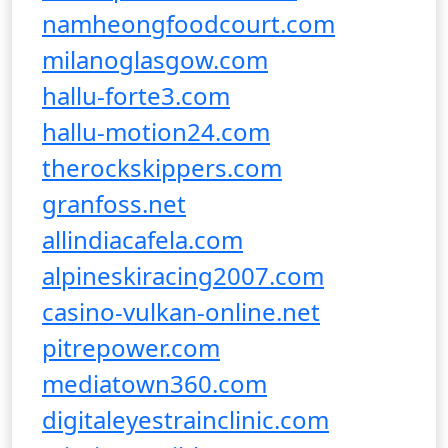
namheongfoodcourt.com
milanoglasgow.com
hallu-forte3.com
hallu-motion24.com
therockskippers.com
granfoss.net
allindiacafela.com
alpineskiracing2007.com
casino-vulkan-online.net
pitrepower.com
mediatown360.com
digitaleyestrainclinic.com