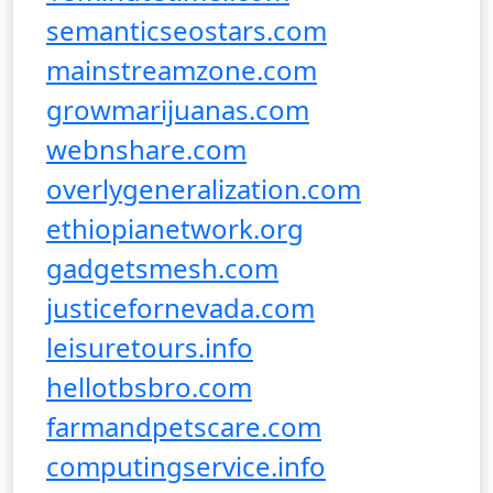
semanticseostars.com
mainstreamzone.com
growmarijuanas.com
webnshare.com
overlygeneralization.com
ethiopianetwork.org
gadgetsmesh.com
justicefornevada.com
leisuretours.info
hellotbsbro.com
farmandpetscare.com
computingservice.info