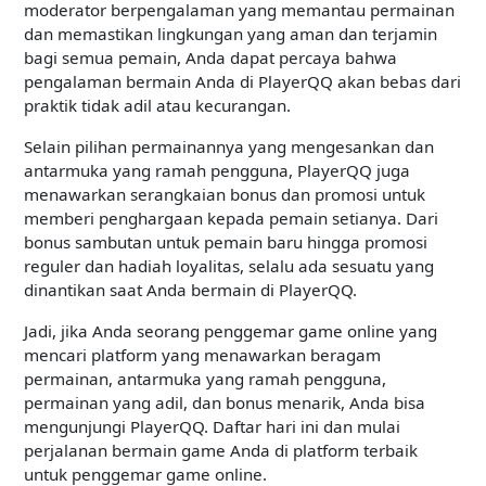
moderator berpengalaman yang memantau permainan
dan memastikan lingkungan yang aman dan terjamin
bagi semua pemain, Anda dapat percaya bahwa
pengalaman bermain Anda di PlayerQQ akan bebas dari
praktik tidak adil atau kecurangan.
Selain pilihan permainannya yang mengesankan dan
antarmuka yang ramah pengguna, PlayerQQ juga
menawarkan serangkaian bonus dan promosi untuk
memberi penghargaan kepada pemain setianya. Dari
bonus sambutan untuk pemain baru hingga promosi
reguler dan hadiah loyalitas, selalu ada sesuatu yang
dinantikan saat Anda bermain di PlayerQQ.
Jadi, jika Anda seorang penggemar game online yang
mencari platform yang menawarkan beragam
permainan, antarmuka yang ramah pengguna,
permainan yang adil, dan bonus menarik, Anda bisa
mengunjungi PlayerQQ. Daftar hari ini dan mulai
perjalanan bermain game Anda di platform terbaik
untuk penggemar game online.