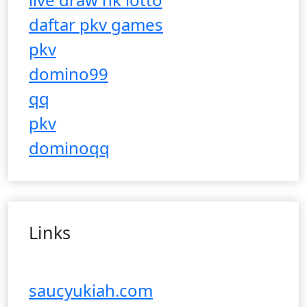
daftar pkv games
pkv
domino99
qq
pkv
dominoqq
Links
saucyukiah.com