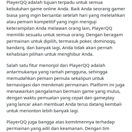
PlayerQQ adalah tujuan terpadu untuk semua
kebutuhan game online Anda. Baik Anda seorang gamer
biasa yang ingin bersantai setelah hari yang melelahkan
atau pemain kompetitif yang ingin menguji
keterampilan Anda melawan orang lain, PlayerQQ
memiliki sesuatu untuk semua orang. Dengan beragam
permainan untuk dipilih, termasuk poker, dominoqq,
bandarq, dan banyak lagi, Anda tidak akan pernah
kehabisan pilihan untuk menghibur Anda.
Salah satu fitur menonjol dari PlayerQQ adalah
antarmukanya yang ramah pengguna, sehingga
memudahkan pemain pemula sekalipun untuk
bernavigasi dan menikmati permainan. Platform ini juga
menawarkan pengalaman bermain game yang mulus,
dengan waktu pemuatan yang cepat dan gameplay
yang lancar akan membuat Anda terus datang kembali
untuk menonton lebih banyak lagi.
PlayerQQ juga bangga atas komitmennya terhadap
permainan yang adil dan keamanan. Dengan tim