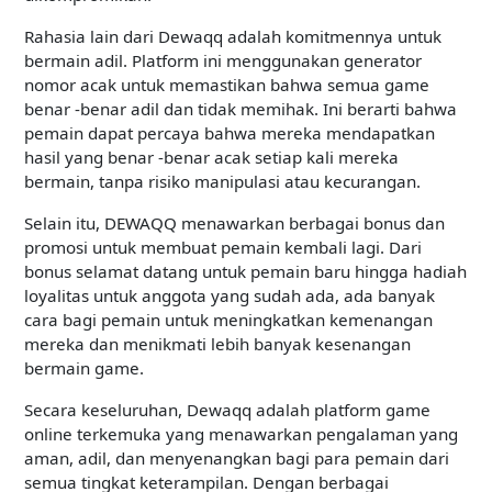
Rahasia lain dari Dewaqq adalah komitmennya untuk
bermain adil. Platform ini menggunakan generator
nomor acak untuk memastikan bahwa semua game
benar -benar adil dan tidak memihak. Ini berarti bahwa
pemain dapat percaya bahwa mereka mendapatkan
hasil yang benar -benar acak setiap kali mereka
bermain, tanpa risiko manipulasi atau kecurangan.
Selain itu, DEWAQQ menawarkan berbagai bonus dan
promosi untuk membuat pemain kembali lagi. Dari
bonus selamat datang untuk pemain baru hingga hadiah
loyalitas untuk anggota yang sudah ada, ada banyak
cara bagi pemain untuk meningkatkan kemenangan
mereka dan menikmati lebih banyak kesenangan
bermain game.
Secara keseluruhan, Dewaqq adalah platform game
online terkemuka yang menawarkan pengalaman yang
aman, adil, dan menyenangkan bagi para pemain dari
semua tingkat keterampilan. Dengan berbagai