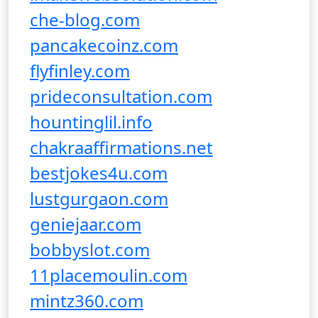
che-blog.com
pancakecoinz.com
flyfinley.com
prideconsultation.com
hountinglil.info
chakraaffirmations.net
bestjokes4u.com
lustgurgaon.com
geniejaar.com
bobbyslot.com
11placemoulin.com
mintz360.com