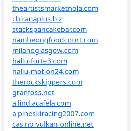
theartistsmarketnola.com
chiranaplus.biz
stackspancakebar.com
namheongfoodcourt.com
milanoglasgow.com
hallu-forte3.com
hallu-motion24.com
therockskippers.com
granfoss.net
allindiacafela.com
alpineskiracing2007.com
casino-vulkan-online.net