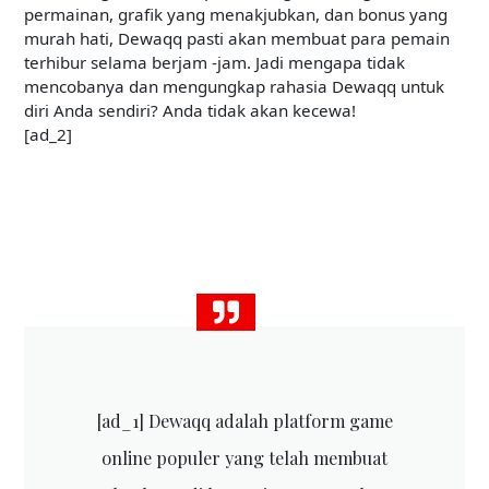
permainan, grafik yang menakjubkan, dan bonus yang
murah hati, Dewaqq pasti akan membuat para pemain
terhibur selama berjam -jam. Jadi mengapa tidak
mencobanya dan mengungkap rahasia Dewaqq untuk
diri Anda sendiri? Anda tidak akan kecewa!
[ad_2]
[ad_1] Dewaqq adalah platform game
online populer yang telah membuat