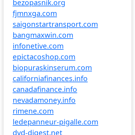
bezopasnik.org
fjmnxga.com
saigonstartransport.com
bangmaxwin.com
infonetive.com
epictacoshop.com
biopuraskinserum.com
californiafinances.info
canadafinance.info
nevadamoney.info
rimene.com
ledepanneur-pigalle.com
dvd-digest.net