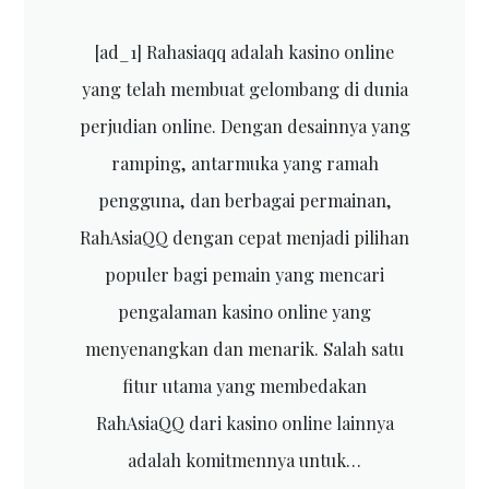
[ad_1] Rahasiaqq adalah kasino online
yang telah membuat gelombang di dunia
perjudian online. Dengan desainnya yang
ramping, antarmuka yang ramah
pengguna, dan berbagai permainan,
RahAsiaQQ dengan cepat menjadi pilihan
populer bagi pemain yang mencari
pengalaman kasino online yang
menyenangkan dan menarik. Salah satu
fitur utama yang membedakan
RahAsiaQQ dari kasino online lainnya
adalah komitmennya untuk…