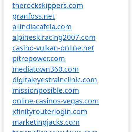
therockskippers.com
granfoss.net
allindiacafela.com
alpineskiracing2007.com
casino-vulkan-online.net
pitrepower.com
mediatown360.com
digitaleyestrainclinic.com
missionposible.com
online-casinos-vegas.com
xfinityrouterlogin.com
marketingjacks.com