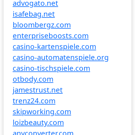
advogato.net
isafebag.net
bloombergz.com
enterpriseboosts.com
casino-kartenspiele.com
casino-automatenspiele.org
casino-tischspiele.com
otbody.com
jamestrust.net
trenz24.com
skipworking.com
loizbeauty.com
anyconverter.com