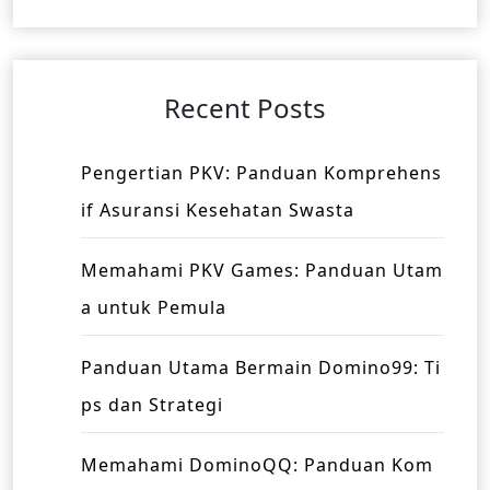
Recent Posts
Pengertian PKV: Panduan Komprehens
if Asuransi Kesehatan Swasta
Memahami PKV Games: Panduan Utam
a untuk Pemula
Panduan Utama Bermain Domino99: Ti
ps dan Strategi
Memahami DominoQQ: Panduan Kom