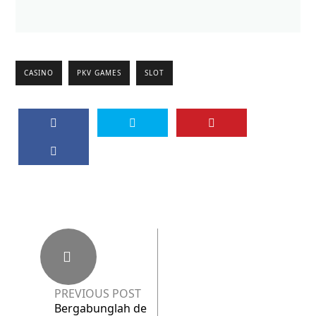
CASINO
PKV GAMES
SLOT
PREVIOUS POST
Bergabunglah de