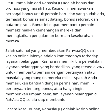
Fitur utama lain dari RahasiaQQ adalah bonus dan
promosi yang murah hati. Kasino ini menawarkan
berbagai bonus untuk pemain baru dan yang sudah ada,
termasuk bonus selamat datang, bonus setoran, dan
putaran gratis. Bonus ini dapat membantu pemain
memaksimalkan kemenangan mereka dan
meningkatkan pengalaman bermain keseluruhan
mereka.
Salah satu hal yang membedakan RahAsiaQQ dari
kasino online lainnya adalah komitmennya terhadap
layanan pelanggan. Kasino ini memiliki tim perwakilan
layanan pelanggan yang berdedikasi yang tersedia 24/7
untuk membantu pemain dengan pertanyaan atau
masalah yang mungkin mereka miliki. Apakah Anda
memerlukan bantuan dengan permainan, memiliki
pertanyaan tentang bonus, atau hanya ingin
memberikan umpan balik, tim layanan pelanggan di
RahAsiaQQ selalu siap membantu.
Secara keseluruhan, RahAsiaQQ adalah kasino online