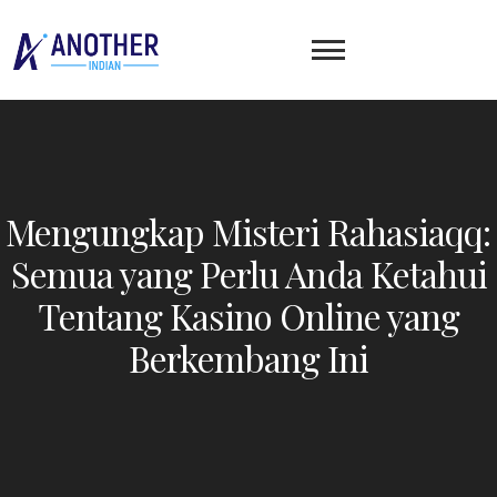
Skip
to
content
Mengungkap Misteri Rahasiaqq:
Semua yang Perlu Anda Ketahui
Tentang Kasino Online yang
Berkembang Ini