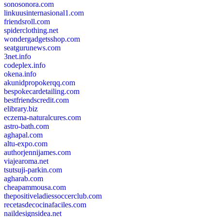
sonosonora.com
linkuusinternasional1.com
friendsroll.com
spiderclothing.net
wondergadgetsshop.com
seatgurunews.com
3net.info
codeplex.info
okena.info
akunidpropokerqq.com
bespokecardetailing.com
bestfriendscredit.com
elibrary.biz
eczema-naturalcures.com
astro-bath.com
aghapal.com
altu-expo.com
authorjennijames.com
viajearoma.net
tsutsuji-parkin.com
agharab.com
cheapammousa.com
thepositiveladiessoccerclub.com
recetasdecocinafaciles.com
naildesignsidea.net