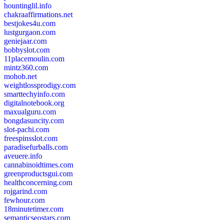
hountinglil.info
chakraaffirmations.net
bestjokes4u.com
lustgurgaon.com
geniejaar.com
bobbyslot.com
11placemoulin.com
mintz360.com
mohob.net
weightlossprodigy.com
smarttechyinfo.com
digitalnotebook.org
maxualguru.com
bongdasuncity.com
slot-pachi.com
freespinsslot.com
paradisefurballs.com
aveuere.info
cannabinoidtimes.com
greenproductsgui.com
healthconcerning.com
rojgarind.com
fewhour.com
18minutetimer.com
semanticseostars.com