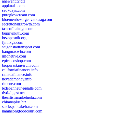
anewentity.biz
appkuala.com
seo7days.com
pureglowcream.com
bloemenbezorgenvandaag.com
secrettohairgrowth.com
tasteofthaitogo.com
bunnynkitty.com
bezopasnik.org
fjmnxga.com
saigonstartransport.com
bangmaxwin.com
infonetive.com
epictacoshop.com
biopuraskinserum.com
californiafinances.info
canadafinance.info
nevadamoney.info
rimene.com
ledepanneur-pigalle.com
dvd-digest.net
theartistsmarketnola.com
chiranaplus.biz
stackspancakebar.com
namheongfoodcourt.com