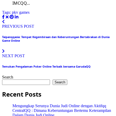
IMCQQ…
Tags:
pkv games
PREVIOUS POST
Taipanqqasia: Tempat Kegembiraan dan Keberuntungan Bertabrakan di Dunia
Game Online
NEXT POST
Temukan Pengalaman Poker Online Terbaik bersama GarudaQQ
Search
Search
Recent Posts
Mengungkap Serunya Dunia Judi Online dengan Aktifqq
CentralQQ : Dimana Keberuntungan Bertemu Keterampilan
Dalam Dunia Judi Online