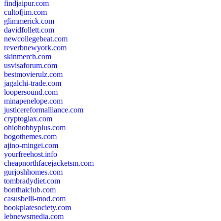
findjaipur.com
cultofjim.com
glimmerick.com
davidfollett.com
newcollegebeat.com
reverbnewyork.com
skinmerch.com
usvisaforum.com
bestmovierulz.com
jagalchi-trade.com
loopersound.com
minapenelope.com
justicereformalliance.com
cryptoglax.com
ohiohobbyplus.com
bogothemes.com
ajino-mingei.com
yourfreehost.info
cheapnorthfacejacketsm.com
gurjoshhomes.com
tombradydiet.com
bonthaiclub.com
casusbelli-mod.com
bookplatesociety.com
lebnewsmedia.com