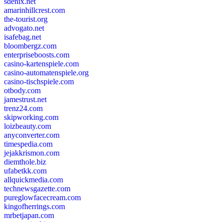
sdenix.net
amarinhillcrest.com
the-tourist.org
advogato.net
isafebag.net
bloombergz.com
enterpriseboosts.com
casino-kartenspiele.com
casino-automatenspiele.org
casino-tischspiele.com
otbody.com
jamestrust.net
trenz24.com
skipworking.com
loizbeauty.com
anyconverter.com
timespedia.com
jejakkrismon.com
diemthole.biz
ufabetkk.com
allquickmedia.com
technewsgazette.com
pureglowfacecream.com
kingofherrings.com
mrbetjapan.com