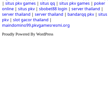
|
situs pkv games
|
situs qq
|
situs pkv games
|
poker
online
|
situs pkv
|
sbobet88 login
|
server thailand
|
server thailand
|
server thailand
|
bandarqq pkv
|
situs
pkv
|
slot gacor thailand
|
maindomino99.pkvgamesresmi.org
Proudly Powered By WordPress