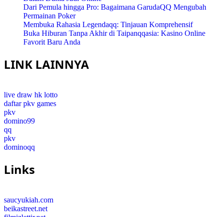
Dari Pemula hingga Pro: Bagaimana GarudaQQ Mengubah
Permainan Poker
Membuka Rahasia Legendaqq: Tinjauan Komprehensif
Buka Hiburan Tanpa Akhir di Taipanqqasia: Kasino Online
Favorit Baru Anda
LINK LAINNYA
live draw hk lotto
daftar pkv games
pkv
domino99
qq
pkv
dominoqq
Links
saucyukiah.com
beikastreet.net