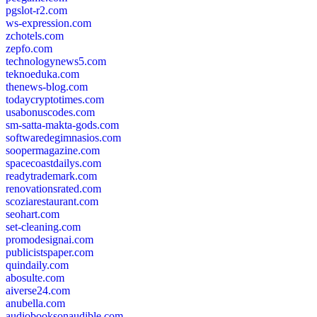
pgslot-r2.com
ws-expression.com
zchotels.com
zepfo.com
technologynews5.com
teknoeduka.com
thenews-blog.com
todaycryptotimes.com
usabonuscodes.com
sm-satta-makta-gods.com
softwaredegimnasios.com
soopermagazine.com
spacecoastdailys.com
readytrademark.com
renovationsrated.com
scoziarestaurant.com
seohart.com
set-cleaning.com
promodesignai.com
publicistspaper.com
quindaily.com
abosulte.com
aiverse24.com
anubella.com
audiobooksonaudible.com