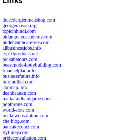
Links
thecedarglenmaltshop.com
georgemason.org
topicinhindi.com
uklanguageacademy.com
lindehealthcarefree.com
allbusinessjobs.info
top10products.net
pickabatours.com
beastmode-bodybuilding.com
financelplan.info
businessfuture.info
infojudibet.com
cbdmap.info
deanbeanxn.com
matkarajdhanigame.com
popthrone.com
world-slots.com
imakewebsolution.com
che-blog.com
pancakecoinz.com
flyfinley.com
prideconsultation.com