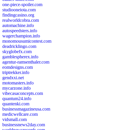
one-piece-spoiler.com
studiooneiota.com
findingcasino.org
realworldcobra.com
automachine.info
autospeedsters.info
wagerchampion.info
monomousumicontest.com
deadricklingo.com
skyglobefx.com
gamblespherex.info
agentur-ramsenthaler.com
eomdesigns.com
triptrekker.info
gendxxi.net
motomasters.info
mycarzone.info
vibecasaconcepts.com
quantum24.info
quantenki.com
businessmagazineusa.com
medicwellcare.com
vidsmall.com
businessnews2day.com
worldnewsrecords.com