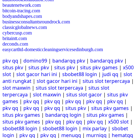
beautenetwork.com
bitcoin-tracing.com
bodyandshapes.com
businessconsultantsroundrock.com
classicglobalnews.com
cybercusp.com
britaintt.com
deconds.com
easycartltd-domesticcleaningservicesedinburgh.com
pkv qq
|
domino99
|
bandarqq pkv
|
bandarqq pkv
|
situs pkv
|
situs pkv
|
situs pkv
|
situs pkv games
|
x500
slot
|
slot gacor hari ini
|
sbobet88 login
|
judi qq
|
slot
anti rungkat
|
slot gacor hari ini
|
situs slot terpercaya
|
slot maxwin
|
situs slot terpercaya
|
situs slot
terpercaya
|
slot maxwin
|
situs slot gacor
|
situs pkv
games
|
pkv qq
|
pkv qq
|
pkv qq
|
pkv qq
|
pkv qq
|
pkv qq
|
pkv qq
|
pkv qq
|
situs pkv
|
situs pkv games
|
situs pkv games
|
bandarqq login
|
situs pkv games
|
situs pkv games
|
pkv qq
|
pkv qq
|
pkv qq
|
x500 slot
|
sbobet88 login
|
sbobet88 login
|
mix parlay
|
sbobet
login
|
pkv qq
|
pkv qq
|
menuqq
|
murniqq
|
hematqq