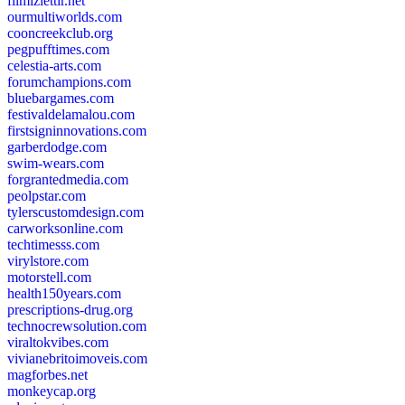
filmizlettir.net
ourmultiworlds.com
cooncreekclub.org
pegpufftimes.com
celestia-arts.com
forumchampions.com
bluebargames.com
festivaldelamalou.com
firstsigninnovations.com
garberdodge.com
swim-wears.com
forgrantedmedia.com
peolpstar.com
tylerscustomdesign.com
carworksonline.com
techtimesss.com
virylstore.com
motorstell.com
health150years.com
prescriptions-drug.org
technocrewsolution.com
viraltokvibes.com
vivianebritoimoveis.com
magforbes.net
monkeycap.org