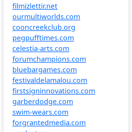
filmizlettir.net
ourmultiworlds.com
cooncreekclub.org
pegpufftimes.com
celestia-arts.com
forumchampions.com
bluebargames.com
festivaldelamalou.com
firstsigninnovations.com
garberdodge.com
swim-wears.com
forgrantedmedia.com