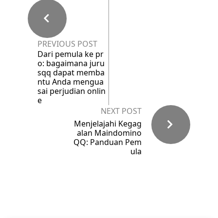
PREVIOUS POST
Dari pemula ke pr
o: bagaimana juru
sqq dapat memba
ntu Anda mengua
sai perjudian onlin
e
NEXT POST
Menjelajahi Kegag
alan Maindomino
QQ: Panduan Pem
ula