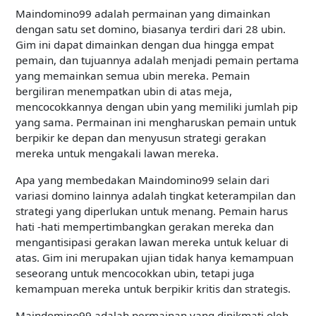
Maindomino99 adalah permainan yang dimainkan
dengan satu set domino, biasanya terdiri dari 28 ubin.
Gim ini dapat dimainkan dengan dua hingga empat
pemain, dan tujuannya adalah menjadi pemain pertama
yang memainkan semua ubin mereka. Pemain
bergiliran menempatkan ubin di atas meja,
mencocokkannya dengan ubin yang memiliki jumlah pip
yang sama. Permainan ini mengharuskan pemain untuk
berpikir ke depan dan menyusun strategi gerakan
mereka untuk mengakali lawan mereka.
Apa yang membedakan Maindomino99 selain dari
variasi domino lainnya adalah tingkat keterampilan dan
strategi yang diperlukan untuk menang. Pemain harus
hati -hati mempertimbangkan gerakan mereka dan
mengantisipasi gerakan lawan mereka untuk keluar di
atas. Gim ini merupakan ujian tidak hanya kemampuan
seseorang untuk mencocokkan ubin, tetapi juga
kemampuan mereka untuk berpikir kritis dan strategis.
Maindomino99 adalah permainan yang dinikmati oleh