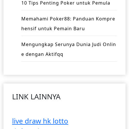
10 Tips Penting Poker untuk Pemula
Memahami Poker88: Panduan Kompre
hensif untuk Pemain Baru
Mengungkap Serunya Dunia Judi Onlin
e dengan Aktifqq
LINK LAINNYA
live draw hk lotto