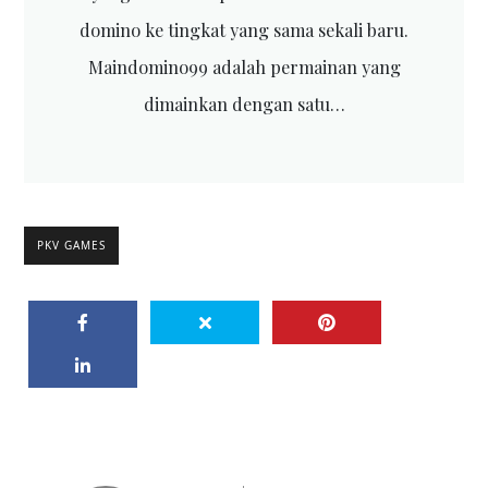
domino ke tingkat yang sama sekali baru.
Maindomino99 adalah permainan yang
dimainkan dengan satu…
PKV GAMES