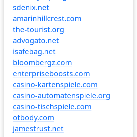
sdenix.net
amarinhillcrest.com
the-tourist.org
advogato.net
isafebag.net
bloombergz.com
enterpriseboosts.com
casino-kartenspiele.com
casino-automatenspiele.org
casino-tischspiele.com
otbody.com
jamestrust.net