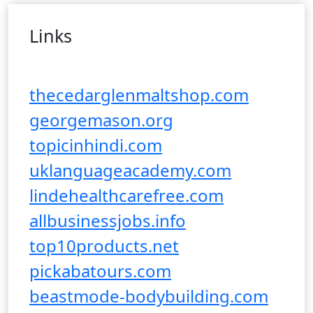
Links
thecedarglenmaltshop.com
georgemason.org
topicinhindi.com
uklanguageacademy.com
lindehealthcarefree.com
allbusinessjobs.info
top10products.net
pickabatours.com
beastmode-bodybuilding.com