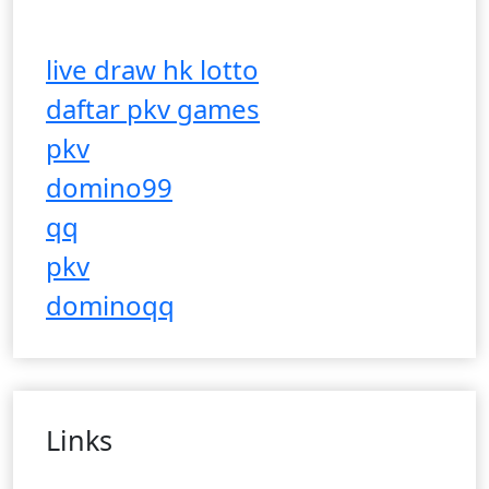
live draw hk lotto
daftar pkv games
pkv
domino99
qq
pkv
dominoqq
Links