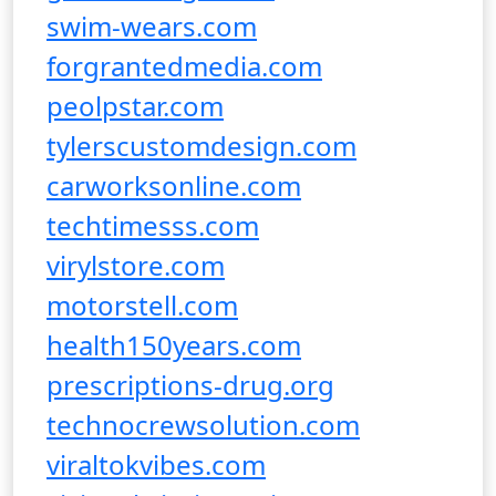
swim-wears.com
forgrantedmedia.com
peolpstar.com
tylerscustomdesign.com
carworksonline.com
techtimesss.com
virylstore.com
motorstell.com
health150years.com
prescriptions-drug.org
technocrewsolution.com
viraltokvibes.com