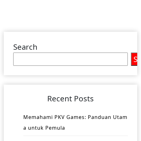
Search
S
Recent Posts
Memahami PKV Games: Panduan Utam
a untuk Pemula