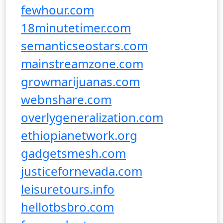
fewhour.com
18minutetimer.com
semanticseostars.com
mainstreamzone.com
growmarijuanas.com
webnshare.com
overlygeneralization.com
ethiopianetwork.org
gadgetsmesh.com
justicefornevada.com
leisuretours.info
hellotbsbro.com