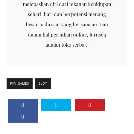
melepaskan diri dari tekanan kehidupan
sehari-hari dan berpotensi menang
besar pada saat yang bersamaan. Dan
dalam hal perjudian online, Jurusqq
adalah toko serba…
PKV GAMES
SLOT