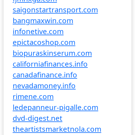
saigonstartransport.com
bangmaxwin.com
infonetive.com
epictacoshop.com
biopuraskinserum.com
californiafinances.info
canadafinance.info
nevadamoney.info
rimene.com
ledepanneur-pigalle.com
dvd-digest.net
theartistsmarketnola.com