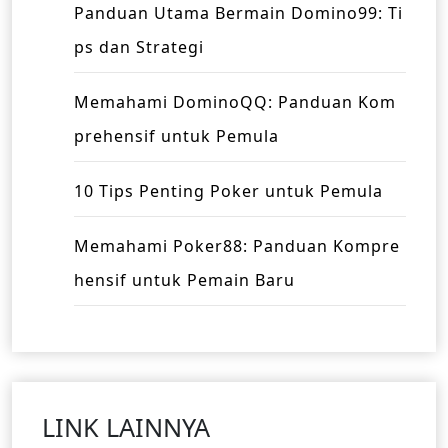
Panduan Utama Bermain Domino99: Ti
ps dan Strategi
Memahami DominoQQ: Panduan Kom
prehensif untuk Pemula
10 Tips Penting Poker untuk Pemula
Memahami Poker88: Panduan Kompre
hensif untuk Pemain Baru
LINK LAINNYA