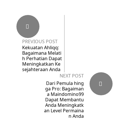
PREVIOUS POST
Kekuatan Ahliqq:
Bagaimana Melati
h Perhatian Dapat
Meningkatkan Ke
sejahteraan Anda
NEXT POST
Dari Pemula hing
ga Pro: Bagaiman
a Maindomino99
Dapat Membantu
Anda Meningkatk
an Level Permaina
n Anda