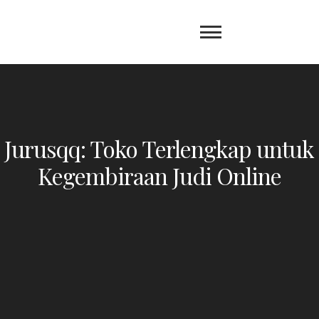
Skip
to
content
Jurusqq: Toko Terlengkap untuk
Kegembiraan Judi Online