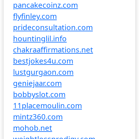
pancakecoinz.com
flyfinley.com
prideconsultation.com
hountinglil.info
chakraaffirmations.net
bestjokes4u.com
lustgurgaon.com
geniejaar.com
bobbyslot.com
11placemoulin.com
mintz360.com
mohob.net
weightlossprodigy.com