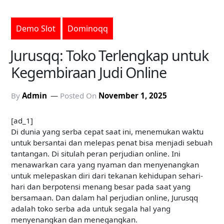
Demo Slot
Dominoqq
Jurusqq: Toko Terlengkap untuk
Kegembiraan Judi Online
By
Admin
Posted On
November 1, 2025
[ad_1]
Di dunia yang serba cepat saat ini, menemukan waktu
untuk bersantai dan melepas penat bisa menjadi sebuah
tantangan. Di situlah peran perjudian online. Ini
menawarkan cara yang nyaman dan menyenangkan
untuk melepaskan diri dari tekanan kehidupan sehari-
hari dan berpotensi menang besar pada saat yang
bersamaan. Dan dalam hal perjudian online, Jurusqq
adalah toko serba ada untuk segala hal yang
menyenangkan dan menegangkan.