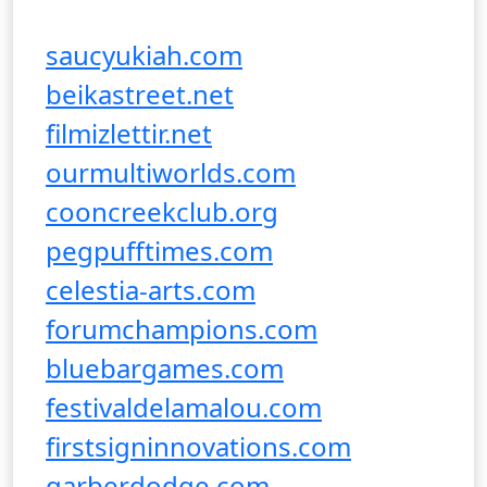
saucyukiah.com
beikastreet.net
filmizlettir.net
ourmultiworlds.com
cooncreekclub.org
pegpufftimes.com
celestia-arts.com
forumchampions.com
bluebargames.com
festivaldelamalou.com
firstsigninnovations.com
garberdodge.com