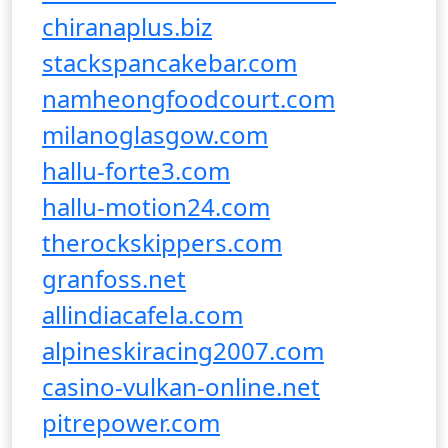
chiranaplus.biz
stackspancakebar.com
namheongfoodcourt.com
milanoglasgow.com
hallu-forte3.com
hallu-motion24.com
therockskippers.com
granfoss.net
allindiacafela.com
alpineskiracing2007.com
casino-vulkan-online.net
pitrepower.com