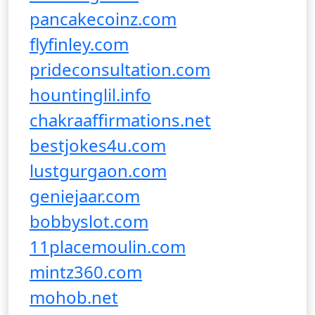
pancakecoinz.com
flyfinley.com
prideconsultation.com
hountinglil.info
chakraaffirmations.net
bestjokes4u.com
lustgurgaon.com
geniejaar.com
bobbyslot.com
11placemoulin.com
mintz360.com
mohob.net