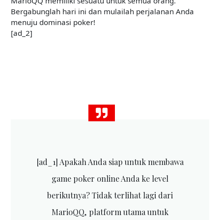
MarioQQ memiliki sesuatu untuk semua orang.
Bergabunglah hari ini dan mulailah perjalanan Anda
menuju dominasi poker!
[ad_2]
[ad_1] Apakah Anda siap untuk membawa
game poker online Anda ke level
berikutnya? Tidak terlihat lagi dari
MarioQQ, platform utama untuk