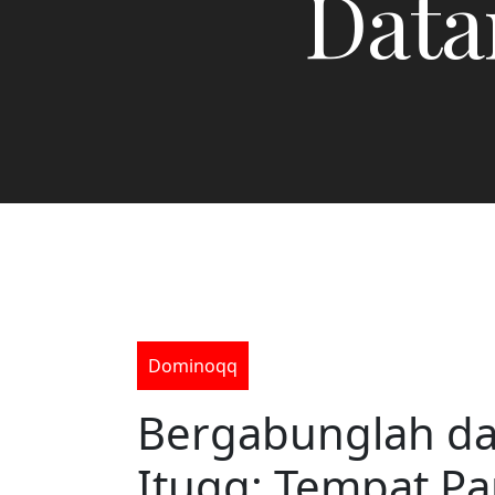
Data
Dominoqq
Bergabunglah da
Ituqq: Tempat P