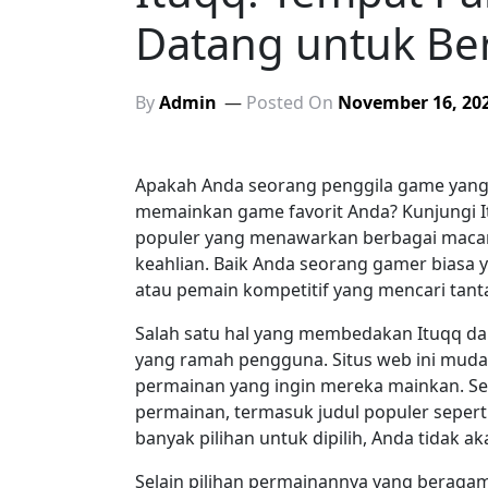
Datang untuk Be
By
Admin
Posted On
November 16, 20
Apakah Anda seorang penggila game yang
memainkan game favorit Anda? Kunjungi It
populer yang menawarkan berbagai macam
keahlian. Baik Anda seorang gamer biasa y
atau pemain kompetitif yang mencari tant
Salah satu hal yang membedakan Ituqq da
yang ramah pengguna. Situs web ini mu
permainan yang ingin mereka mainkan. Se
permainan, termasuk judul populer sepert
banyak pilihan untuk dipilih, Anda tidak 
Selain pilihan permainannya yang beragam