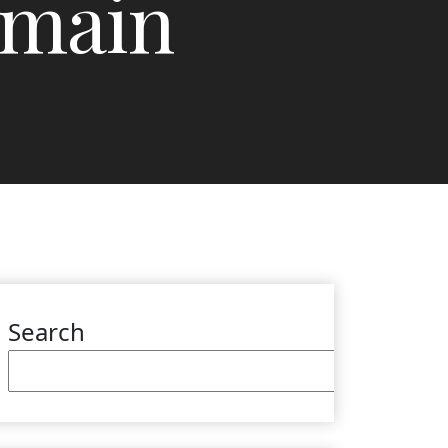
rmain
Search
Sear