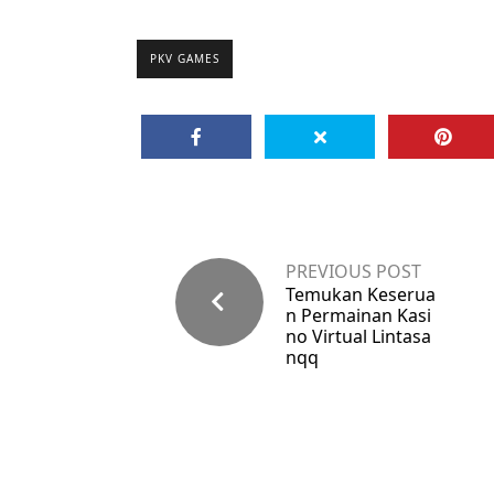
PKV GAMES
PREVIOUS POST
Temukan Keserua
n Permainan Kasi
no Virtual Lintasa
nqq