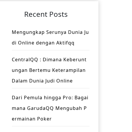
Recent Posts
Mengungkap Serunya Dunia Ju
di Online dengan Aktifqq
CentralQQ : Dimana Keberunt
ungan Bertemu Keterampilan
Dalam Dunia Judi Online
Dari Pemula hingga Pro: Bagai
mana GarudaQQ Mengubah P
ermainan Poker