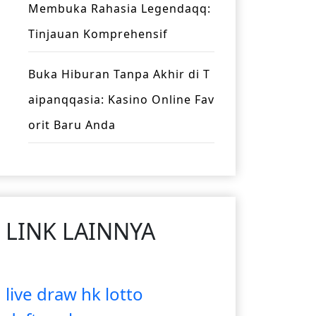
Membuka Rahasia Legendaqq:
Tinjauan Komprehensif
Buka Hiburan Tanpa Akhir di T
aipanqqasia: Kasino Online Fav
orit Baru Anda
LINK LAINNYA
live draw hk lotto