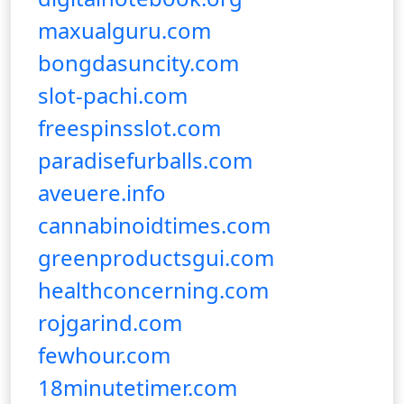
maxualguru.com
bongdasuncity.com
slot-pachi.com
freespinsslot.com
paradisefurballs.com
aveuere.info
cannabinoidtimes.com
greenproductsgui.com
healthconcerning.com
rojgarind.com
fewhour.com
18minutetimer.com