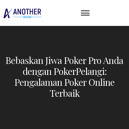
Skip
to
content
Bebaskan Jiwa Poker Pro Anda
dengan PokerPelangi:
Pengalaman Poker Online
Terbaik