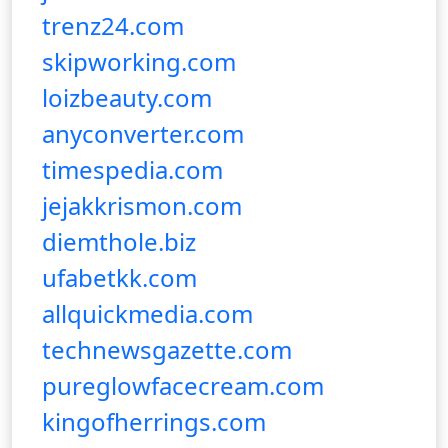
trenz24.com
skipworking.com
loizbeauty.com
anyconverter.com
timespedia.com
jejakkrismon.com
diemthole.biz
ufabetkk.com
allquickmedia.com
technewsgazette.com
pureglowfacecream.com
kingofherrings.com