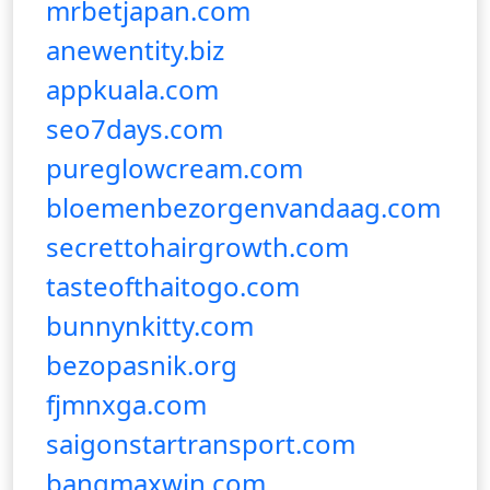
mrbetjapan.com
anewentity.biz
appkuala.com
seo7days.com
pureglowcream.com
bloemenbezorgenvandaag.com
secrettohairgrowth.com
tasteofthaitogo.com
bunnynkitty.com
bezopasnik.org
fjmnxga.com
saigonstartransport.com
bangmaxwin.com