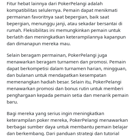
Fitur hebat lainnya dari PokerPelangi adalah
kompatibilitas selulernya. Pemain dapat menikmati
permainan favoritnya saat bepergian, baik saat
bepergian, menunggu janji, atau sekadar bersantai di
rumah. Fleksibilitas ini memungkinkan pemain untuk
berlatih dan meningkatkan keterampilannya kapanpun
dan dimanapun mereka mau.
Selain beragam permainan, PokerPelangi juga
menawarkan beragam turnamen dan promosi. Pemain
dapat berkompetisi dalam turnamen harian, mingguan,
dan bulanan untuk mendapatkan kesempatan
memenangkan hadiah besar. Selain itu, PokerPelangi
menawarkan promosi dan bonus rutin untuk memberi
penghargaan kepada pemain setia dan menarik pemain
baru.
Bagi mereka yang serius ingin meningkatkan
keterampilan poker mereka, PokerPelangi menawarkan
berbagai sumber daya untuk membantu pemain belajar
dan berkembang. Dari panduan strategi dan tutorial